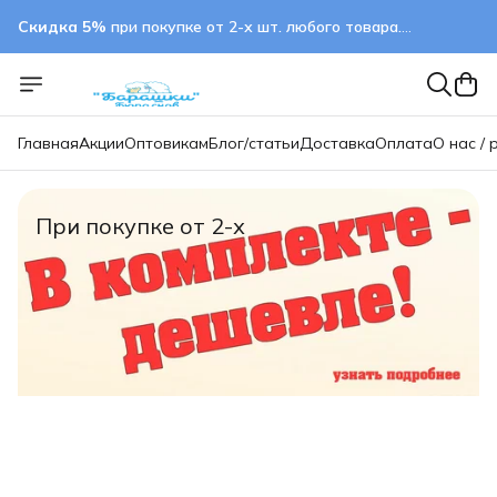
Скидка 5%
при покупке от 2-х шт. любого товара.
применяется автоматически
Главная
Акции
Оптовикам
Блог/статьи
Доставка
Оплата
О нас / 
При покупке от 2-х