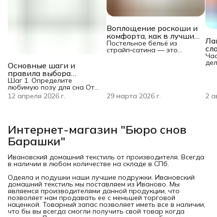
Воплощение роскоши и
комфорта, как в лучших
Ла
пятизвёздочных отелях
Постельное бельё из
сл
страйп‑сатина — это
по
Ча
воплощение роскоши и
дел
ег
комфорта, как в лучших
Основные шаги и
под
пятизвёздочных отелях.
ме
правила выбора
зак
Изделие создано из 100 %
шк
подушки для сна. Что
Шаг 1. Определите
не 
хлопка высшего сорта, что
любимую позу для сна От
учесть и на что
спи
гарантирует
этого зависит оптимальная
обратить внимание. Как
12 апреля 2026 г.
29 марта 2026 г.
2 а
тек
гипоаллергенность,
высота и жёсткость: На
ма
выбрать правильно и
отличную терморегуляцию
боку: нужна достаточно
хор
и воздухопроницаемость:
спать крепким сном.
высокая и упругая подушка
их 
кожа «дышит» во время сна,
— она заполнит
од
а натуральный состав
Интернет-магазин "Бюро снов
пространство между
в И
безопасен даже для
плечом и головой. Высота
мн
Барашки"
чувствительной кожи и
— примерно 10–16 см
отт
детей. Плотность ткани 140
(зависит от ширины плеч).
ней
г/м² обеспечивает
Подушка не должна сильно
Ивановский домашний текстиль от производителя. Всегда
поз
прочность и долговечность
проминаться. На спине:
в наличии в любом количестве на складе в СПб.
под
— б
выбирайте среднюю
сде
высоту (8–10 см) и
Одеяла и подушки наши лучшие подружки. Ивановский
умеренную жёсткость.
домашний текстиль мы поставляем из Иваново. Мы
Голова не должна
являемся производителями данной продукции, что
«заваливаться» назад ил
позволяет нам продавать ее с меньшей торговой
наценкой. Товарный запас позволяет иметь все в наличии,
что бы вы всегда смогли получить свой товар когда