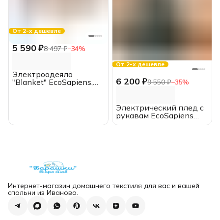
От 2-х дешевле
5 590 ₽
8 497 ₽
−
34
%
От 2-х дешевле
Электроодеяло
6 200 ₽
"Blanket" EcoSapiens,
9 550 ₽
−
35
%
150*180 см., с пультом
Электрический плед с
рукавам EcoSapiens
COMFY (серый), флис, с
пультом
Интернет-магазин домашнего текстиля для вас и вашей
спальни из Иваново.