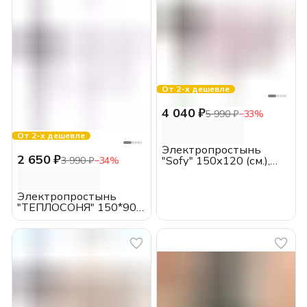
От 2-х дешевле
4 040 ₽
5 990 ₽
−
33
%
От 2-х дешевле
Электропростынь
2 650 ₽
"Sofy" 150х120 (см.),
3 990 ₽
−
34
%
EcoSapiens, с пультом
Электропростынь
"ТЕПЛОСОНЯ" 150*90
(см.), EcoSapiens, с
пультом