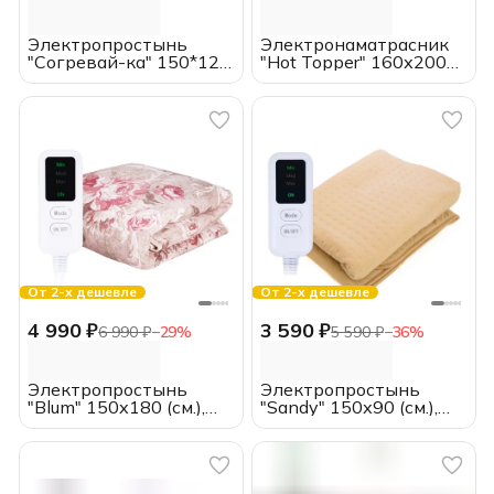
Электропростынь
Электронаматрасник
"Согревай-ка" 150*120
"Hot Topper" 160х200
(см.), EcoSapiens, с
(см.), EcoSapiens, с
пультом
пультом
От 2-х дешевле
От 2-х дешевле
4 990 ₽
3 590 ₽
6 990 ₽
−
29
%
5 590 ₽
−
36
%
Электропростынь
Электропростынь
"Blum" 150х180 (см.),
"Sandy" 150х90 (см.),
EcoSapiens, с пультом
EcoSapiens, с пультом