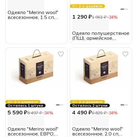
От 2-х дешевле
Одеяло "Merino wool"
1 290 ₽
всесезонное, 1.5 сп,
1 961 ₽
−
34
%
140*205, MOYЁ HOME
Одеяло полушерстяное
(ПШ), армейское,
тканое, 500 гр/м2
От 2-х дешевле
От 2-х дешевле
Осталась 1 штука
Осталось 2 штуки
5 590 ₽
4 490 ₽
8 497 ₽
−
34
%
6 825 ₽
−
34
%
Одеяло "Merino wool"
Одеяло "Merino wool"
всесезонное, ЕВРО,
всесезонное, 2.0 сп,