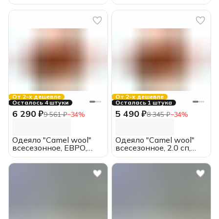
200*220, MOYЁ HOME
172*205, MOYЁ HOME
От 2-х дешевле
От 2-х дешевле
Осталось 4 штуки
Осталась 1 штука
6 290 ₽
5 490 ₽
9 561 ₽
−
34
%
8 345 ₽
−
34
%
Одеяло "Camel wool"
Одеяло "Camel wool"
всесезонное, ЕВРО,
всесезонное, 2.0 сп,
200*220, MOYЁ home
172*205, MOYЁ home