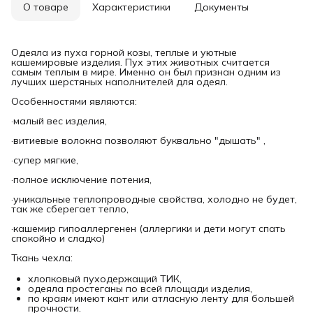
О товаре
Характеристики
Документы
Одеяла из пуха горной козы, теплые и уютные
кашемировые изделия. Пух этих животных считается
самым теплым в мире. Именно он был признан одним из
лучших шерстяных наполнителей для одеял.
Особенностями являются:
·малый вес изделия,
·витиевые волокна позволяют буквально "дышать" ,
·супер мягкие,
·полное исключение потения,
·уникальные теплопроводные свойства, холодно не будет,
так же сберегает тепло,
·кашемир гипоаллергенен (аллергики и дети могут спать
спокойно и сладко)
Ткань чехла:
хлопковый пуходержащий ТИК,
одеяла простеганы по всей площади изделия,
по краям имеют кант или атласную ленту для большей
прочности.