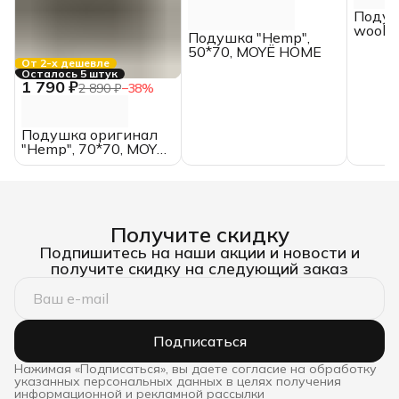
Подуш
wool",
Подушка "Hemp",
HOME
50*70, MOYЁ HOME
От 2-х дешевле
Осталось 5 штук
1 790 ₽
2 890 ₽
−
38
%
Подушка оригинал
"Hemp", 70*70, MOYЁ
original
Получите скидку
Подпишитесь на наши акции и новости и
получите скидку на следующий заказ
Подписаться
Нажимая «Подписаться», вы даете согласие на обработку
указанных персональных данных в целях получения
информационной и рекламной рассылки