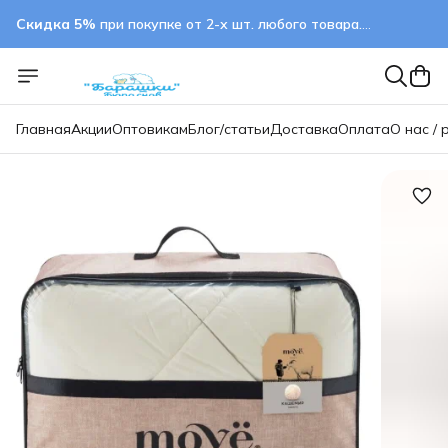
Скидка 5%
при покупке от 2-х шт. любого товара.
применяется автоматически
Главная
Акции
Оптовикам
Блог/статьи
Доставка
Оплата
О нас / 