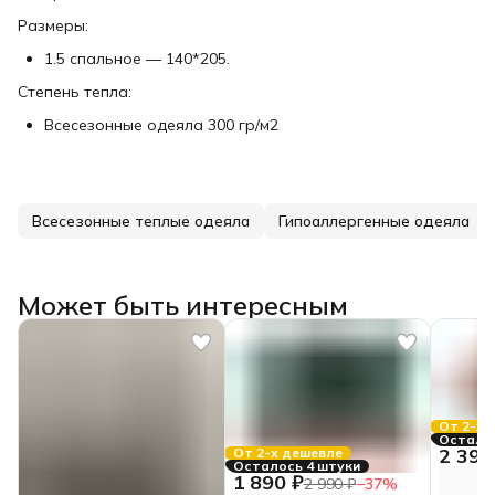
Размеры:
1.5 спальное — 140*205.
Степень тепла:
Всесезонные одеяла 300 гр/м2
Всесезонные теплые одеяла
Гипоаллергенные одеяла
Может быть интересным
От 2-х 
Осталас
2 390
От 2-х дешевле
Осталось 4 штуки
1 890 ₽
2 990 ₽
−
37
%