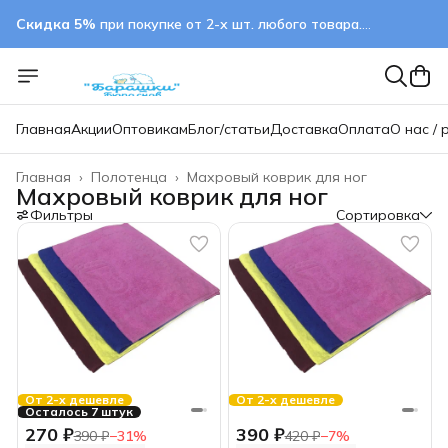
Скидка 5%
при покупке от 2-х шт. любого товара.
применяется автоматически
Главная
Акции
Оптовикам
Блог/статьи
Доставка
Оплата
О нас / 
Главная
›
Полотенца
›
Махровый коврик для ног
Махровый коврик для ног
Фильтры
Сортировка
От 2-х дешевле
От 2-х дешевле
Осталось 7 штук
270 ₽
390 ₽
390 ₽
−
31
%
420 ₽
−
7
%