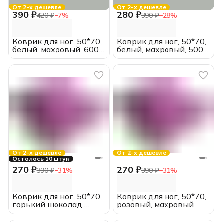
От 2-х дешевле
От 2-х дешевле
390 ₽
280 ₽
420 ₽
−
7
%
390 ₽
−
28
%
Коврик для ног, 50*70,
Коврик для ног, 50*70,
белый, махровый, 600
белый, махровый, 500
гр/м2
гр/м2
От 2-х дешевле
От 2-х дешевле
Осталось 10 штук
270 ₽
270 ₽
390 ₽
−
31
%
390 ₽
−
31
%
Коврик для ног, 50*70,
Коврик для ног, 50*70,
горький шоколад,
розовый, махровый
махровый