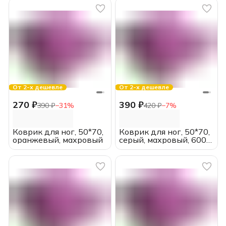
От 2-х дешевле
От 2-х дешевле
270 ₽
390 ₽
390 ₽
−
31
%
420 ₽
−
7
%
Коврик для ног, 50*70,
Коврик для ног, 50*70,
оранжевый, махровый
серый, махровый, 600
гр/м2