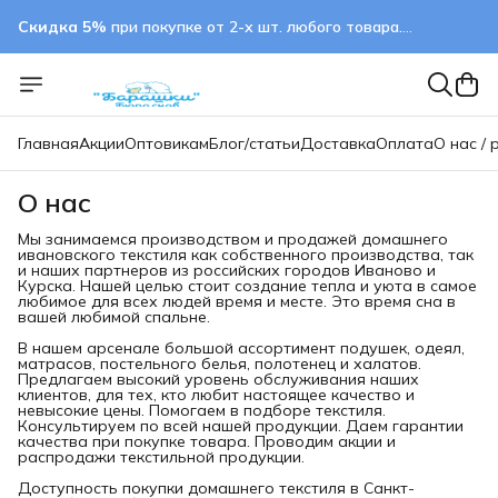
Скидка 5%
при покупке от 2-х шт. любого товара.
применяется автоматически
Главная
Акции
Оптовикам
Блог/статьи
Доставка
Оплата
О нас / 
О нас
Мы занимаемся производством и продажей домашнего
ивановского текстиля как собственного производства, так
и наших партнеров из российских городов Иваново и
Курска. Нашей целью стоит создание тепла и уюта в самое
любимое для всех людей время и месте. Это время сна в
вашей любимой спальне.
В нашем арсенале большой ассортимент подушек, одеял,
матрасов, постельного белья, полотенец и халатов.
Предлагаем высокий уровень обслуживания наших
клиентов, для тех, кто любит настоящее качество и
невысокие цены. Помогаем в подборе текстиля.
Консультируем по всей нашей продукции. Даем гарантии
качества при покупке товара. Проводим акции и
распродажи текстильной продукции.
Доступность покупки домашнего текстиля в Санкт-