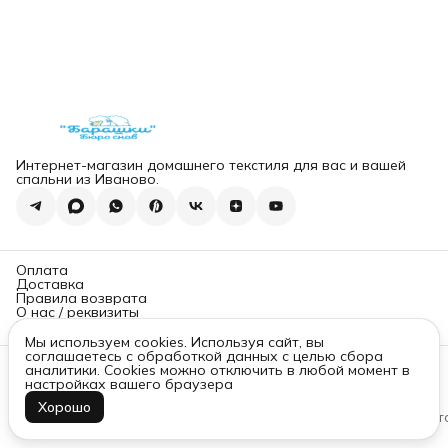
Интернет-магазин домашнего текстиля для вас и вашей
спальни из Иваново.
Оплата
Доставка
Правила возврата
О нас / реквизиты
Политика конфиденциальности
Мы используем cookies. Используя сайт, вы
соглашаетесь с обработкой данных с целью сбора
Контакты
аналитики. Cookies можно отключить в любой момент в
настройках вашего браузера
Адрес магазина
г. Санкт-Петербург
Хорошо
Интернет-магазин «Бюро снов «Барашки» © 2025
Оплата
Дост
Прямой
8 (812) 907-07-91
Мобильный