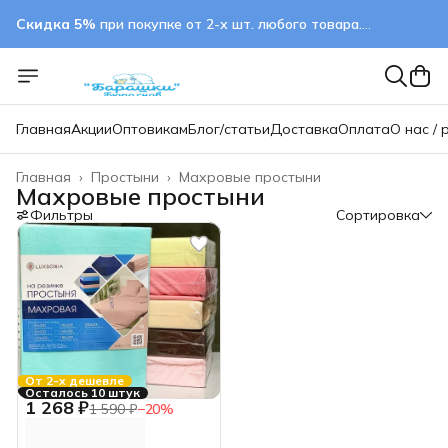
Скидка 5%
при покупке от 2-х шт. любого товара.
применяется автоматически
Скидка 5%
при покупке от 2-х шт. любого товара.
применяется автоматически
Главная
Акции
Оптовикам
Блог/статьи
Доставка
Оплата
О нас / 
Главная
›
Простыни
›
Махровые простыни
Махровые простыни
Фильтры
Сортировка
От 2-х дешевле
Осталось 10 штук
1 268 ₽
1 590 ₽
−
20
%