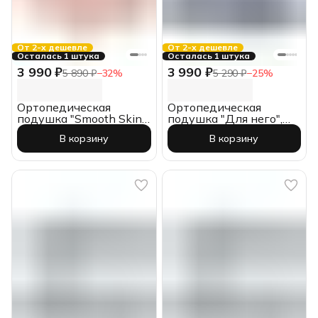
От 2-х дешевле
От 2-х дешевле
Осталась 1 штука
Осталась 1 штука
3 990 ₽
3 990 ₽
5 890 ₽
−
32
%
5 290 ₽
−
25
%
Ортопедическая
Ортопедическая
подушка "Smooth Skin",
подушка "Для него",
55*30*12.5, розовая,
60*40*15, с эффектом
В корзину
В корзину
против морщин, с
памяти,
эффектом памяти,
ИвШвейСтандарт
MOYЁ home