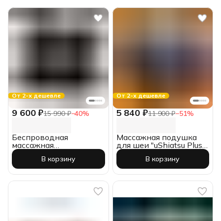
От 2-х дешевле
От 2-х дешевле
9 600 ₽
5 840 ₽
15 990 ₽
−
40
%
11 900 ₽
−
51
%
Беспроводная
Массажная подушка
массажная
для шеи "uShiatsu Plus"
интерьерная подушка
медицинская,
В корзину
В корзину
"Decora",
беспроводная, Gess
акупунктурная, Gess