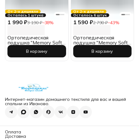
От 2-х дешевле
От 2-х дешевле
Осталась 1 штука
Осталось 6 штук
1 990 ₽
1 590 ₽
3 190 ₽
−
38
%
2 790 ₽
−
43
%
Ортопедическая
Ортопедическая
подушка "Memory Soft-
подушка "Memory Soft-
M", ИвШвейСтандарт
S", ИвШвейСтандарт
В корзину
В корзину
Интернет-магазин домашнего текстиля для вас и вашей
спальни из Иваново.
Оплата
Доставка