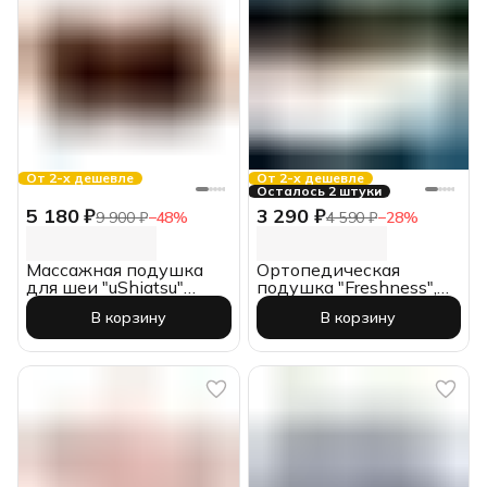
От 2-х дешевле
От 2-х дешевле
Осталось 2 штуки
5 180 ₽
3 290 ₽
9 900 ₽
−
48
%
4 590 ₽
−
28
%
Массажная подушка
Ортопедическая
для шеи "uShiatsu"
подушка "Freshness",
медицинская, Gess
61*35*13, с
В корзину
В корзину
охлаждающим
трикотажем,
Ившвейстандарт