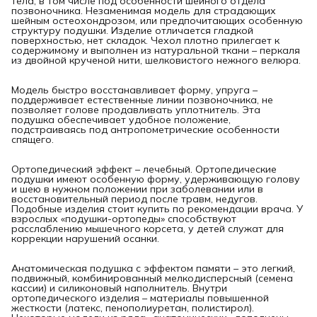
тела, в том числе под особенности шейного отдела
позвоночника. Незаменимая модель для страдающих
шейным остеохондрозом, или предпочитающих особенную
структуру подушки. Изделие отличается гладкой
поверхностью, нет складок. Чехол плотно прилегает к
содержимому и выполнен из натуральной ткани – перкаля
из двойной крученой нити, шелковистого нежного велюра.
Модель быстро восстанавливает форму, упруга –
поддерживает естественные линии позвоночника, не
позволяет голове продавливать уплотнитель. Эта
подушка обеспечивает удобное положение,
подстраиваясь под антропометрические особенности
спящего.
Ортопедический эффект – лечебный. Ортопедические
подушки имеют особенную форму, удерживающую голову
и шею в нужном положении при заболевании или в
восстановительный период после травм, недугов.
Подобные изделия стоит купить по рекомендации врача. У
взрослых «подушки-ортопеды» способствуют
расслаблению мышечного корсета, у детей служат для
коррекции нарушений осанки.
Анатомическая подушка с эффектом памяти – это легкий,
подвижный, комбинированный мелкодисперсный (семена
кассии) и силиконовый наполнитель. Внутри
ортопедического изделия – материалы повышенной
жесткости (латекс, пенополиуретан, полистирол).