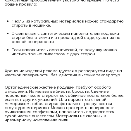
конкретным приобретением указаны на ярлыке. Но есть
общие правила:
Чехлы из натуральных материалов можно стандартно
стирать в машинке.
Экземпляры с синтетическим наполнителем подлежат
стирке без отжима и в прохладной воде, сушат их на
ровной поверхности.
Если наполнитель органический, то подушку можно
чистить только пылесосом с двух сторон.
Хранение изделий рекомендуется в развернутом виде на
жесткой поверхности, без действия высоких температур.
Ортопедические жесткие подушки требуют особого
отношения. Их нельзя выбивать, бросать. Съемные
наволочки, чехлы стирают как обычное постельное белье,
если нет других указаний. Для вариантов с пеной,
мемориксом любая стирка фатальна – разрушаются
структура материала. Можно протереть поверхность
очищающими салфетками, наполнитель подвергается
сухой чистке пылесосом. Материалы не склонны к
чрезмерному накоплению пыли.