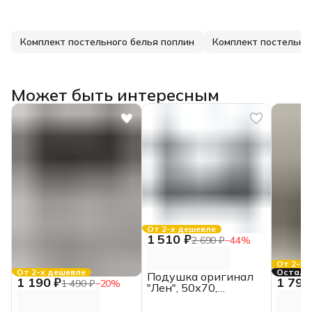
Комплект постельного белья поплин
Может быть интересным
От 2-х дешевле
1 510 ₽
2 690 ₽
−
44
%
От 2-х 
От 2-х дешевле
Осталос
Подушка оригинал
1 190 ₽
1 790
1 490 ₽
−
20
%
"Лен", 50х70,
ИвШвейСтандарт