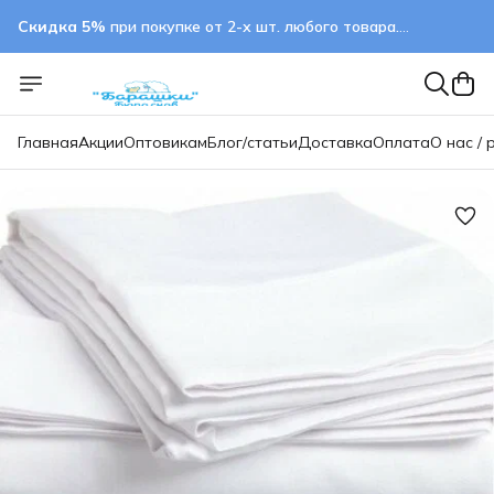
Скидка 5%
при покупке от 2-х шт. любого товара.
применяется автоматически
Главная
Акции
Оптовикам
Блог/статьи
Доставка
Оплата
О нас / 