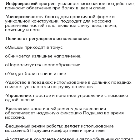
·
Инфракрасный прогрев
: усиливает массажное воздействие,
приносит облегчение при болях в шее и спине.
·
Универсальность
: благодаря практичной форме и
уникальной конструкции, подходит для массажа
различных частей тела, включая спину, шею, плечи,
поясницу и ноги.
·
Польза от регулярного использования
:
oМышцы приходят в тонус.
oСнимается излишнее напряжение.
oНормализуется кровообращение.
oУходят боли в спине и шее.
·
Удобство в поездках
: использование в дальних поездках
снижает усталость и нагрузку на мышцы.
·
Управление
: простое и понятное управление с помощью
одной кнопки.
·
Крепление
: эластичный ремень для крепления
обеспечивает надежную фиксацию Подушка во время
массажа.
·
Бесшумный режим работы
: делает использование
массажной Подушка комфортным и приятным.
·
Адаптеры
: в комплекте сетевой и автомобильный адаптер