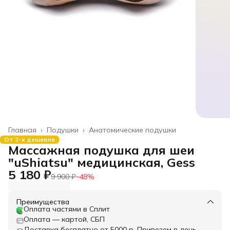
Главная
›
Подушки
›
Анатомические подушки
От 2-х дешевле
Массажная подушка для шеи
"uShiatsu" медицинская, Gess
5 180 ₽
9 900 ₽
−
48
%
Преимущества
Оплата частями в Сплит
Оплата — картой, СБП
Доставка бесплатно от 5000 р. Привезем в день