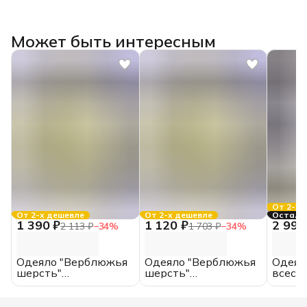
Может быть интересным
От 2-х 
От 2-х дешевле
От 2-х дешевле
Осталос
1 390 ₽
1 120 ₽
2 990
2 113 ₽
−
34
%
1 703 ₽
−
34
%
Одеяло "Верблюжья
Одеяло "Верблюжья
Одеяло
шерсть"
шерсть"
всесез
всесезонное, ЕВРО,
всесезонное, 2.0
спаль
поликоттон
спальное,
микро
поликоттон