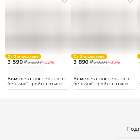
От 2-х дешевле
От 2-х дешевле
3 590 ₽
3 890 ₽
5 290 ₽
−
32
%
5 990 ₽
−
35
%
Комплект постельного
Комплект постельного
белья «Страйп-сатин»
белья «Страйп-сатин»
отбеленный,
отбеленный,
полутороспальный,
двуспальный, хлопок,
хлопок, полоса 1*1,
полоса 1*1, наволочки
наволочки 50*70
50*70
Подп