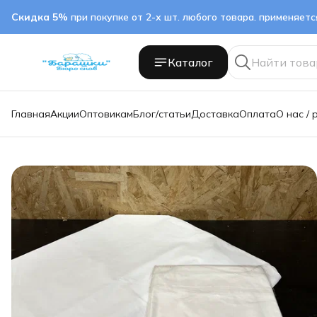
Скидка 5%
при покупке от 2-х шт. любого товара. применяет
Каталог
Главная
Акции
Оптовикам
Блог/статьи
Доставка
Оплата
О нас / 