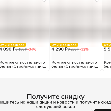
От 2-х дешевле
От 2-х дешевле
От 2
4 090 ₽
4 290 ₽
5 5
6 190 ₽
−
34
%
6 290 ₽
−
32
%
Комплект постельного
Комплект постельного
Ком
белья «Страйп-сатин»
белья «Страйп-сатин»
бел
отбеленный,
отбеленный, ЕВРО,
отб
двуспальный с ЕВРО
хлопок, полоса 1*1,
СЕМ
простыней, хлопок,
наволочки 50*70
пол
полоса 1*1, наволочки
50*
50*70
Получите скидку
ишитесь на наши акции и новости и получите скид
следующий заказ