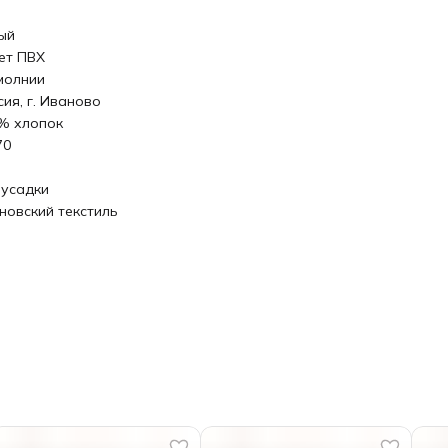
ый
ет ПВХ
молнии
сия, г. Иваново
% хлопок
70
 усадки
новский текстиль