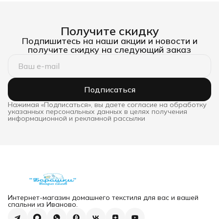
полутороспальный,
двуспальный,
двусп
хлопок, полоса 1*1,
хлопок, полоса 1*1,
просты
наволочки 50*70
наволочки 50*70
полоса
Получите скидку
навол
Подпишитесь на наши акции и новости и
получите скидку на следующий заказ
Подписаться
Нажимая «Подписаться», вы даете согласие на обработку
указанных персональных данных в целях получения
информационной и рекламной рассылки
Интернет-магазин домашнего текстиля для вас и вашей
спальни из Иваново.