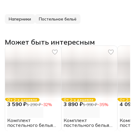
Наперники
Постельное бельё
Может быть интересным
От 2-х дешевле
От 2-х дешевле
От 2-х 
3 590 ₽
3 890 ₽
4 090
5 290 ₽
−
32
%
5 990 ₽
−
35
%
Комплект
Комплект
Компл
постельного белья
постельного белья
посте
«Страйп-сатин»
«Страйп-сатин»
«Стра
отбеленный,
отбеленный,
отбел