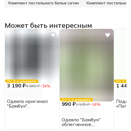
Комплект постельного белья сатин
Может быть интересным
От 2-х дешевле
От 2-х 
3 190 ₽
1 445
4 849 ₽
−
34
%
От 2-х дешевле
Одеяло оригинал
Подод
990 ₽
1 505 ₽
−
34
%
"Бамбук"
«Попл
облегченное, 2.0
отбел
спальное, сатин,
200*2
Одеяло "Бамбук"
ИвШвейСтандарт
ЕВРО,
облегченное,
поликоттон, 1.5