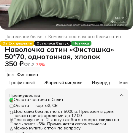
Постельное бельё
›
Комплект постельного белья сатин
Главная
›
От 2-х дешевле
Осталось 8 штук
Новинка
Наволочка сатин «Фисташка»
50*70, однотонная, хлопок
350 ₽
520 ₽
−
33
%
Цвет: Фисташка
Графитовый
Жареный миндаль
Изумруд
Мокко
Преимущества
Оплата частями в Сплит
Оплата — картой, СБП
Доставка бесплатно от 5000 р. Привезем в день
заказа при оформлении до 12:00.
При покупке от 2-х штук любого товара, скидка на
весь заказ -5%. Применяется автоматически.
Можно купить оптом по запросу