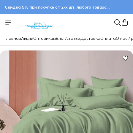
Скидка 5%
при покупке от 2-х шт. любого товара.
применяется автоматически
Главная
Акции
Оптовикам
Блог/статьи
Доставка
Оплата
О нас / 