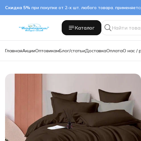
Скидка 5%
при покупке от 2-х шт. любого товара. применяет
Каталог
Главная
Акции
Оптовикам
Блог/статьи
Доставка
Оплата
О нас / 