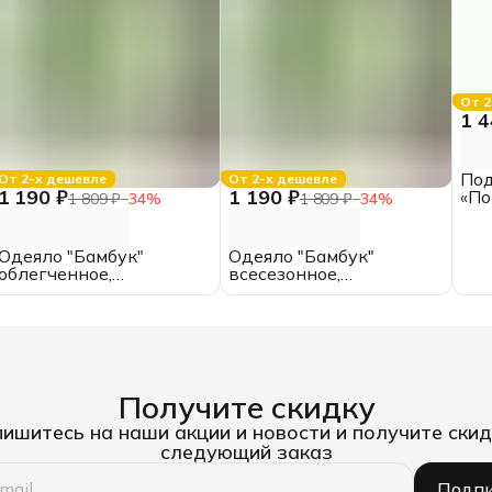
От 2
1 4
По
От 2-х дешевле
От 2-х дешевле
1 190 ₽
1 190 ₽
«По
1 809 ₽
−
34
%
1 809 ₽
−
34
%
200
хло
Одеяло "Бамбук"
Одеяло "Бамбук"
облегченное,
всесезонное,
поликоттон, ЕВРО
поликоттон, 2.0
спальное
Получите скидку
ишитесь на наши акции и новости и получите скид
следующий заказ
Подпи