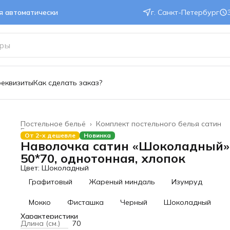
ся автоматически
г. Санкт-Петербург
реквизиты
Как сделать заказ?
Постельное бельё
›
Комплект постельного белья сатин
Главная
›
От 2-х дешевле
Новинка
Наволочка сатин «Шоколадный»
50*70, однотонная, хлопок
Цвет: Шоколадный
Графитовый
Жареный миндаль
Изумруд
Мокко
Фисташка
Черный
Шоколадный
Характеристики
Длина (см.)
70