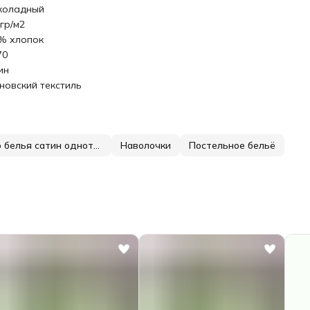
оладный
 гр/м2
% хлопок
70
ин
новский текстиль
Комплект постельного белья сатин однотонный
Наволочки
Постельное бельё