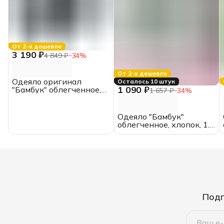
От 2-х дешевле
3 190 ₽
4 849 ₽
−
34
%
От 2-х дешевле
Одеяло оригинал
Осталось 10 штук
1 090 ₽
"Бамбук" облегченное,
1 657 ₽
−
34
%
2.0 спальное, сатин,
ИвШвейСтандарт
Одеяло "Бамбук"
облегченное, хлопок, 1.5
спальное
Подп