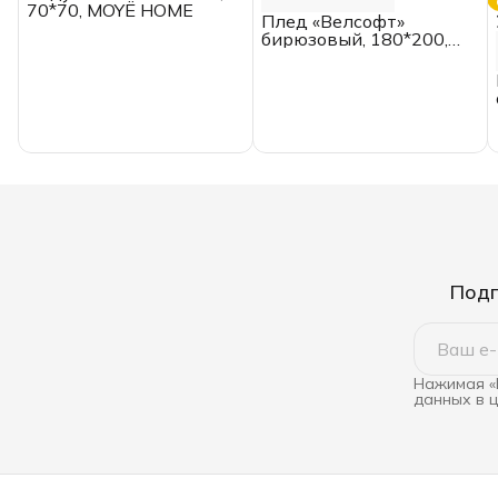
70*70, MOYЁ HOME
Плед «Велсофт»
бирюзовый, 180*200,
двуспальный
Подп
Нажимая «
данных в 