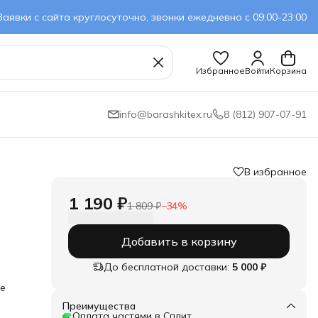
Заявки с сайта круглосуточно, звонки ежедневно с 09:00-23:00
Избранное
Войти
Корзина
info@barashkitex.ru
8 (812) 907-07-91
В избранное
1 190 ₽
1 809 ₽
−
34
%
Добавить в корзину
До бесплатной доставки:
5 000 ₽
ое
Преимущества
го
Оплата частями в Сплит
ля.