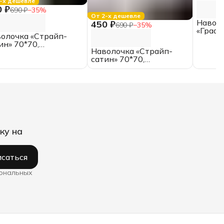
-х дешевле
0 ₽
690 ₽
−
35
%
От 2-х дешевле
Наволо
450 ₽
690 ₽
−
35
%
«Графи
олочка «Страйп-
одното
ин» 70*70,
Наволочка «Страйп-
еленная, полоса 1*1
сатин» 70*70,
отбеленная, полоса 3*3
ку на
саться
сональных