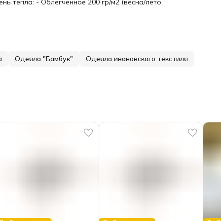
нь тепла: - Облегченное 200 гр/м2 (весна/лето,
а
Одеяла "Бамбук"
Одеяла ивановского текстиля