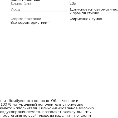
Силиконизированное волокно полностью гипераллергенн
Длина (см.)
205
по своей структуре. Отличная воздухопроницаемость
Уход
Допускается автоматичес
позволяет одеялу дышать вместе с вашим телом. Ткань че
и ручная стирка
- хлопковый тик, - одеяла простеганы по всей площади
изделия, - по краям имеют кант или атласную ленту для
Форма поставки
Фирменная сумка
большей прочности. Степень тепла: - Облегченное 200 гр/
Все характеристики
(весна/лето, демисезонные)
ло из бамбукового волокна. Облегченное и
. 100 % натуральный наполнитель с примесью
скелета наполнителя. Силиконизированное волокно
 воздухопроницаемость позволяет одеялу дышать
а простеганы по всей площади изделия, - по краям