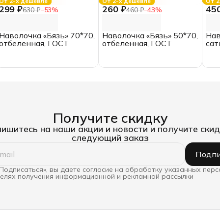
От 2-х дешевле
От 2-х дешевле
От 2
299 ₽
260 ₽
45
630 ₽
−
53
%
460 ₽
−
43
%
Наволочка «Бязь» 70*70,
Наволочка «Бязь» 50*70,
Нав
отбеленная, ГОСТ
отбеленная, ГОСТ
сат
отб
Получите скидку
ишитесь на наши акции и новости и получите скид
следующий заказ
Подпи
Подписаться», вы даете согласие на обработку указанных пер
целях получения информационной и рекламной рассылки