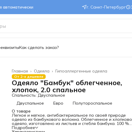
ся автоматически
г. Санкт-Петербург
реквизиты
Как сделать заказ?
Главная
›
Одеяла
›
Гипоаллергенные одеяла
От 2-х дешевле
Одеяло "Бамбук" облегченное,
хлопок, 2.0 спальное
Спальность: Двуспальное
Двуспальное
Евро
Полутороспальное
О товаре
Легкое и мягкое, антибактериальное по своей природе
одеяло из бамбукового волокна. Облегченное и хлопков
одеяло, изготовлено из листьев и стебля бамбука. 100 %
натуральный наполнитель с примесью силиконизировано
Подробнее
волокна для более прочной структуры скелета наполните
Характеристики