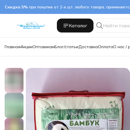
Скидка 5%
при покупке от 2-х шт. любого товара. применяет
Каталог
Главная
Акции
Оптовикам
Блог/статьи
Доставка
Оплата
О нас / 