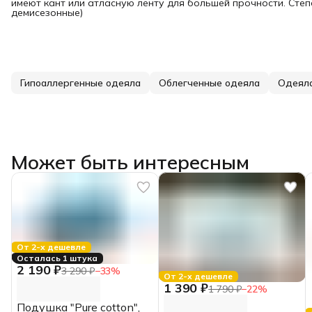
имеют кант или атласную ленту для большей прочности. Степе
демисезонные)
Гипоаллергенные одеяла
Облегченные одеяла
Одеял
Может быть интересным
От 2-х дешевле
Осталась 1 штука
2 190 ₽
3 290 ₽
−
33
%
От 2-х дешевле
1 390 ₽
1 790 ₽
−
22
%
Подушка "Pure cotton",