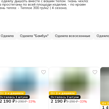
 одеялу дышать вместе с вашим телом. Ткань чехла:
а простеганы по всей площади изделия, - по краям
ь тепла: - Теплое 300 гр/м2 ( 4 сезона,
Одеяла
Одеяла "Бамбук"
Одеяла всесезонные
Одеяла
От 2-х дешевле
От 2-х дешевле
Осталась 1 штука
Осталось 2 штуки
2 190 ₽
2 190 ₽
3 290 ₽
−
33
%
3 290 ₽
−
33
%
От 2
1 4