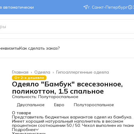
ся автоматически
г. Санкт-Петербург
реквизиты
Как сделать заказ?
Главная
›
Одеяла
›
Гипоаллергенные одеяла
От 2-х дешевле
Одеяло "Бамбук" всесезонное,
поликоттон, 1.5 спальное
Спальность: Полутороспальное
Двуспальное
Евро
Полутороспальное
О товаре
Представитель бюджетных вариантов одеял из бамбука.
Имеет хороший натуральный наполнитель в весомом
процентном соотношении 50 / 50. Чехол выполнен из ткан
смеси хлопка и микрофибры, что делает его более доступ
Подробнее
Теплое и мягкое, антибактериальное по своей природе
Характеристики