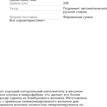
одеяло из бамбукового волокна. Изготовлено из листьев 
Длина (см.)
205
стебля бамбука. 100 % натуральный наполнитель с прим
Уход
Подлежит автоматической
силиконизированого волокна для более прочной структу
ручной стирке
скелета наполнителя. Силиконизированное волокно
полностью гипераллергенное по своей структуре. Отличн
Форма поставки
Фирменная сумка
воздухопроницаемость позволяет одеялу дышать вместе 
Все характеристики
вашим телом. Ткань чехла: - поликоттон (смесовая ткань
хлопка и микрофибры), - одеяла простеганы по всей пло
изделия, - по краям имеют кант или атласную ленту для
большей прочности. Степень тепла: - Теплое 300 гр/м2 ( 4
сезона, всесезонное)
еет хороший натуральный наполнитель в весомом
меси хлопка и микрофибры, что делает его более
рироде одеяло из бамбукового волокна. Изготовлено
ль с примесью силиконизированого волокна для
рованное волокно полностью гипераллергенное по