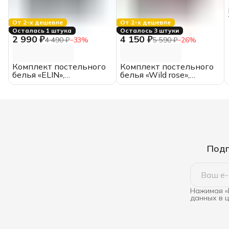
От 2-х дешевле
От 2-х дешевле
Осталась 1 штука
Осталось 3 штуки
2 990 ₽
4 150 ₽
4 490 ₽
−
33
%
5 590 ₽
−
26
%
Комплект постельного
Комплект постельного
белья «ELIN»,
белья «Wild rose»,
полутороспальный,
СЕМЕЙНЫЙ, хлопок,
хлопок, перкаль,
перкаль,
ИвШвейСтандарт
ИвШвейСтандарт
Подп
Нажимая «
данных в 