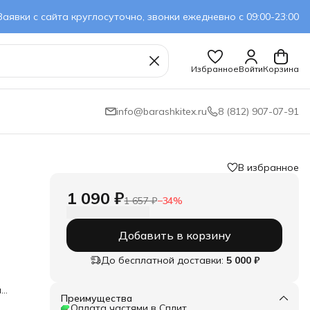
Заявки с сайта круглосуточно, звонки ежедневно с 09:00-23:00
Избранное
Войти
Корзина
info@barashkitex.ru
8 (812) 907-07-91
В избранное
1 090 ₽
1 657 ₽
−
34
%
Добавить в корзину
До бесплатной доставки:
5 000 ₽
и
Преимущества
ным.
Оплата частями в Сплит