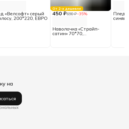
От 2-х дешевле
450 ₽
д «Велсофт» серый
Плед «
690 ₽
−
35
%
олосу, 200*220, ЕВРО
синяя 
Наволочка «Страйп-
сатин» 70*70,
отбеленная, полоса 1*1
ку на
саться
сональных