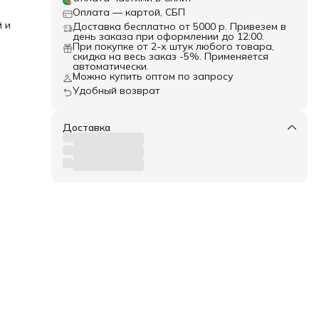
и
Оплата — картой, СБП
есью
 и
Доставка бесплатно от 5000 р. Привезем в
ры
день заказа при оформлении до 12:00.
При покупке от 2-х штук любого товара,
ая
скидка на весь заказ -5%. Применяется
с
автоматически.
Можно купить оптом по запросу
щади
Удобный возврат
Доставка