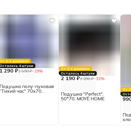
От 2-х дешевле
Осталось 4 штуки
От 2-х дешевле
1 290 ₽
1 590 ₽
−
19
%
Осталось 4 штуки
2 190 ₽
3 290 ₽
−
33
%
Подушка полу-пуховая
От 2
"Тихий час" 70х70
Подушка "Perfect",
Ост
Belashoff
99
50*70, MOYЁ HOME
Под
хло
70