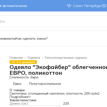
ся автоматически
г. Санкт-Петербург
реквизиты
Как сделать заказ?
Главная
›
Одеяла
›
Гипоаллергенные одеяла
От 2-х дешевле
Одеяло "Экофайбер" облегченное
ЕВРО, поликоттон
Спальность: Евро
Евро
Полутороспальное
О товаре
Синтетика, утолщенный синтепон, плотность 200 гр/м2.
Подробнее
Характеристики
Длина (см.)
220