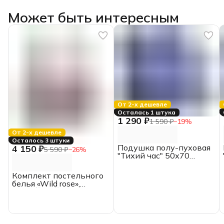
Может быть интересным
От 2-х дешевле
Осталась 1 штука
1 290 ₽
1 590 ₽
−
19
%
От 2-х дешевле
Осталось 3 штуки
Подушка полу-пуховая
4 150 ₽
5 590 ₽
−
26
%
"Тихий час" 50х70
Belashoff
Комплект постельного
белья «Wild rose»,
СЕМЕЙНЫЙ, хлопок,
перкаль,
ИвШвейСтандарт