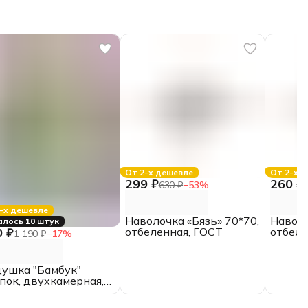
От 2-х дешевле
От 2-х 
299 ₽
260 ₽
630 ₽
−
53
%
-х дешевле
Наволочка «Бязь» 70*70,
Наволо
алось 10 штук
0 ₽
отбеленная, ГОСТ
отбеле
1 190 ₽
−
17
%
ушка "Бамбук"
пок, двухкамерная,
х70