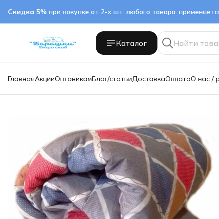
Скидка 5%
при покупке от 2-х шт. любого товара. применяет
Каталог
Главная
Акции
Оптовикам
Блог/статьи
Доставка
Оплата
О нас / 