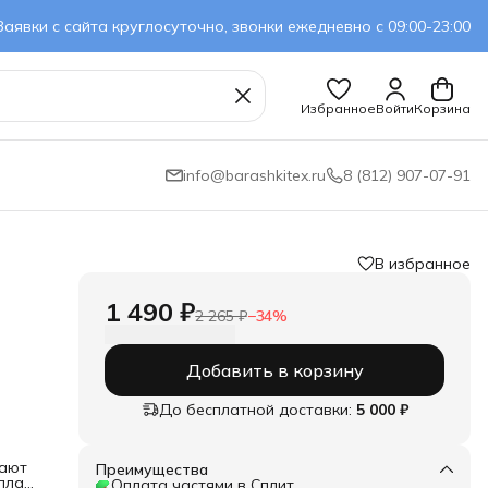
Заявки с сайта круглосуточно, звонки ежедневно с 09:00-23:00
Избранное
Войти
Корзина
info@barashkitex.ru
8 (812) 907-07-91
В избранное
1 490 ₽
2 265 ₽
−
34
%
Добавить в корзину
До бесплатной доставки:
5 000 ₽
кают
Преимущества
пла.
Оплата частями в Сплит