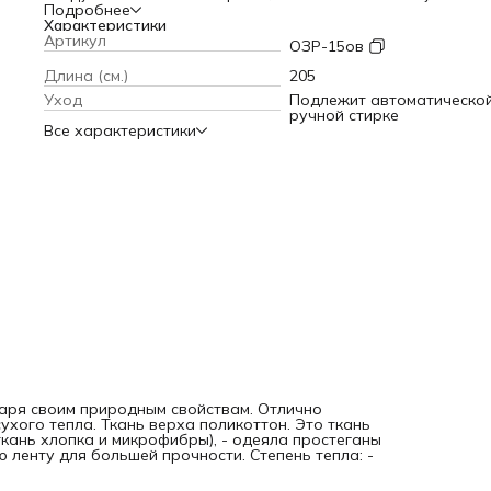
Ткань верха поликоттон. Это ткань легка в использовании
Подробнее
Ткань чехла: - поликоттон (смесовая ткань хлопка и
Характеристики
микрофибры), - одеяла простеганы по всей площади изде
Артикул
ОЗР-15ов
- по краям имеют кант или атласную ленту для большей
прочности. Степень тепла: - Теплое 300 гр/м2 ( 4 сезона,
Длина (см.)
205
всесезонное)
Уход
Подлежит автоматической
ручной стирке
Все характеристики
даря своим природным свойствам. Отлично
ухого тепла. Ткань верха поликоттон. Это ткань
 ткань хлопка и микрофибры), - одеяла простеганы
ю ленту для большей прочности. Степень тепла: -