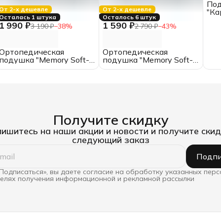
По
От 2-х дешевле
От 2-х дешевле
"Ка
Осталась 1 штука
Осталось 6 штук
50х
1 990 ₽
1 590 ₽
3 190 ₽
−
38
%
2 790 ₽
−
43
%
Ив
Ортопедическая
Ортопедическая
подушка "Memory Soft-
подушка "Memory Soft-
M", ИвШвейСтандарт
S", ИвШвейСтандарт
Получите скидку
ишитесь на наши акции и новости и получите скид
следующий заказ
Подпи
Подписаться», вы даете согласие на обработку указанных пер
целях получения информационной и рекламной рассылки