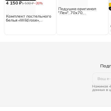
4 150 ₽
5 590 ₽
−
26
%
Подушка оригинал
"Лен", 70х70,
Комплект постельного
ИвШвейСтандарт
белья «Wild rose»,
СЕМЕЙНЫЙ, хлопок,
перкаль,
ИвШвейСтандарт
Подп
Нажимая «
данных в 