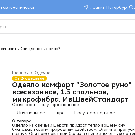
ся автоматически
г. Санкт-Петербург
реквизиты
Как сделать заказ?
Главная
›
Одеяла
От 2-х дешевле
Одеяло комфорт "Золотое руно"
всесезонное, 1.5 спальное,
микрофибра, ИвШвейСтандарт
Спальность: Полутороспальное
Двуспальное
Евро
Полутороспальное
О товаре
Одеяло из овечьей шерсти придаст тепло вашему сну
благодаря своим природным свойствам. Отлично пропус
воздух. Они помогают при болях в спине засчет сухого те