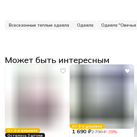
Всесезонные теплые одеяла
Одеяла
Одеяла "Овечья
Может быть интересным
От 2-х дешевле
1 690 ₽
От 2-х дешевле
2 790 ₽
−
39
%
Осталось 3 штуки