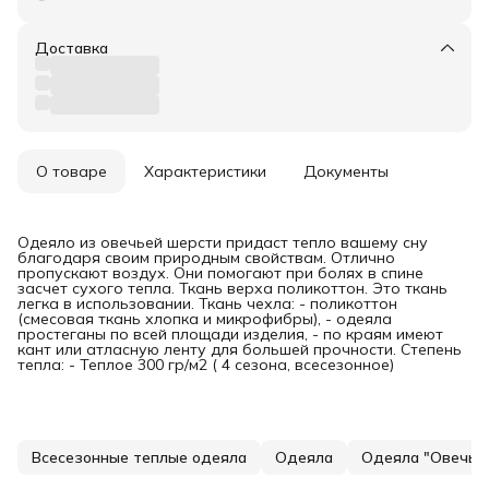
Доставка
О товаре
Характеристики
Документы
Одеяло из овечьей шерсти придаст тепло вашему сну
благодаря своим природным свойствам. Отлично
пропускают воздух. Они помогают при болях в спине
засчет сухого тепла. Ткань верха поликоттон. Это ткань
легка в использовании. Ткань чехла: - поликоттон
(смесовая ткань хлопка и микрофибры), - одеяла
простеганы по всей площади изделия, - по краям имеют
кант или атласную ленту для большей прочности. Степень
тепла: - Теплое 300 гр/м2 ( 4 сезона, всесезонное)
Всесезонные теплые одеяла
Одеяла
Одеяла "Овечья