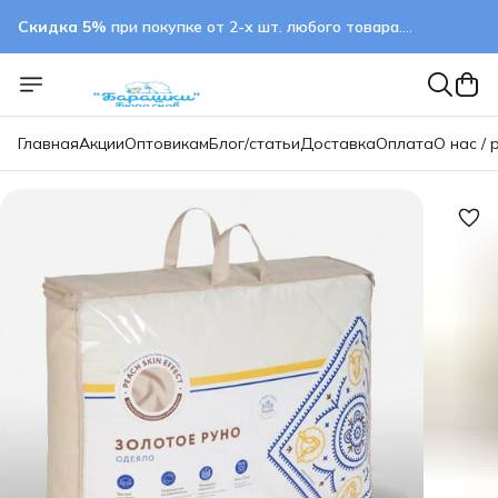
Скидка 5%
при покупке от 2-х шт. любого товара.
применяется автоматически
Главная
Акции
Оптовикам
Блог/статьи
Доставка
Оплата
О нас / 