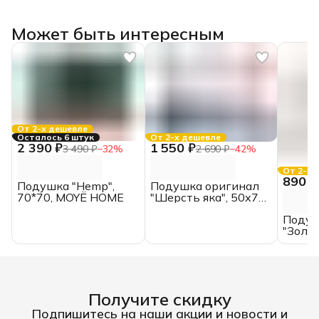
Может быть интересным
От 2-х дешевле
Осталось 6 штук
От 2-х дешевле
2 390 ₽
1 550 ₽
3 490 ₽
−
32
%
2 690 ₽
−
42
%
От 2-х 
890 ₽
Подушка "Hemp",
Подушка оригинал
70*70, MOYЁ HOME
"Шерсть яка", 50х70,
ИвШвейСтандарт
Подуш
"Золот
50х70
ИвШв
Получите скидку
Подпишитесь на наши акции и новости и