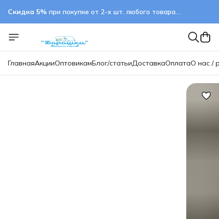
Скидка 5%
при покупке от 2-х шт. любого товара.
применяется автоматически
Главная
Акции
Оптовикам
Блог/статьи
Доставка
Оплата
О нас / 