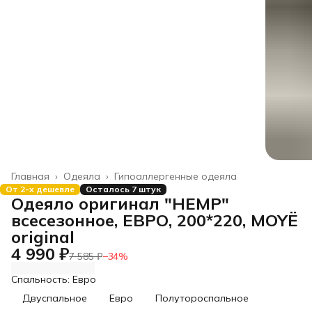
Главная
›
Одеяла
›
Гипоаллергенные одеяла
От 2-х дешевле
Осталось 7 штук
Одеяло оригинал "HEMP"
всесезонное, ЕВРО, 200*220, MOYЁ
original
4 990 ₽
7 585 ₽
−
34
%
Спальность: Евро
Двуспальное
Евро
Полутороспальное