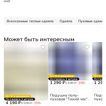
сна!
Всесезонные теплые одеяла
Одеяла
Пуховые одеяла
Может быть интересным
От 2-х дешевле
От 2-х 
Осталась 1 штука
Осталос
1 290 ₽
1 290
1 590 ₽
−
19
%
Подушка полу-
Подуш
От 2-х дешевле
пуховая "Тихий час"
пухова
Осталась 1 штука
4 190 ₽
50х70 Belashoff
70х70 
5 590 ₽
−
25
%