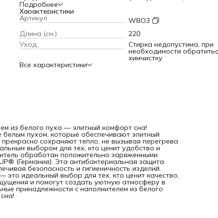
белым пухом, которые обеспечивают элитный комфорт сн
Подробнее
Эти изделия практически невесомы, но при этом прекрасн
Характеристики
сохраняют тепло, не вызывая перегрева ни зимой, ни лето
Артикул
WBO3
Они объёмные и лёгкие, что делает их идеальным выборо
для тех, кто ценит удобство и хочет получить максималь
Длина (см.)
220
комфорт во время сна. Наполнитель обработан
Уход
Стирка недопустима, при
положительно заряженными ионами серебра по технолог
необходимости обратитьс
под контролем RUDOLF GROUP® (Германия). Эта
химчистку
антибактериальная защита предотвращает развитие
Все характеристики
бактерий и микроорганизмов, обеспечивая безопасность 
гигиеничность изделий. Постельные принадлежности с
наполнителем из белого пуха — это идеальный выбор дл
тех, кто ценит качество, комфорт и долговечность. Они
подарят вам незабываемые ощущения и помогут создать
уютную атмосферу в вашей спальне. Не упустите возмож
приобрести постельные принадлежности с наполнителем 
белого пуха и насладиться теплом, лёгкостью и комфорто
время сна!
ем из белого пуха — элитный комфорт сна!
 белым пухом, которые обеспечивают элитный
м прекрасно сохраняют тепло, не вызывая перегрева
еальным выбором для тех, кто ценит удобство и
лнитель обработан положительно заряженными
UP® (Германия). Эта антибактериальная защита
ечивая безопасность и гигиеничность изделий.
 это идеальный выбор для тех, кто ценит качество,
щущения и помогут создать уютную атмосферу в
ьные принадлежности с наполнителем из белого
сна!