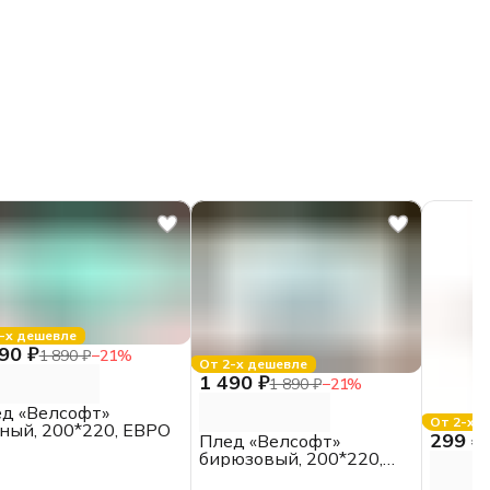
-х дешевле
90 ₽
1 890 ₽
−
21
%
От 2-х дешевле
1 490 ₽
1 890 ₽
−
21
%
д «Велсофт»
От 2-х 
ный, 200*220, ЕВРО
299 ₽
Плед «Велсофт»
бирюзовый, 200*220,
ЕВРО