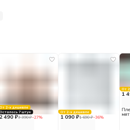
От 2
1 4
От 2-х дешевле
Пле
Осталось 7 штук
От 2-х дешевле
мят
2 490 ₽
1 090 ₽
3 390 ₽
−
27
%
1 690 ₽
−
36
%