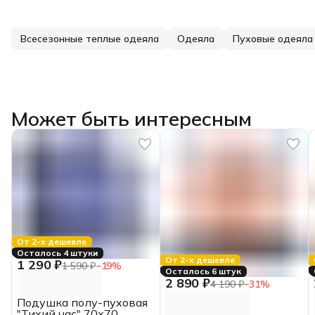
Всесезонные теплые одеяла
Одеяла
Пуховые одеяла
Может быть интересным
От 2-х дешевле
Осталось 4 штуки
От 2-х дешевле
1 290 ₽
1 590 ₽
−
19
%
Осталось 6 штук
2 890 ₽
4 190 ₽
−
31
%
Подушка полу-пуховая
"Тихий час" 70х70