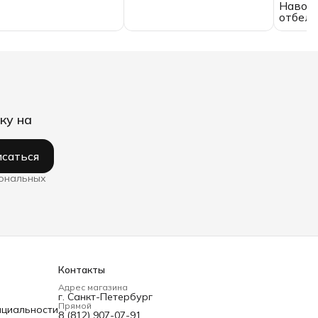
Наволо
отбеле
ку на
саться
сональных
Контакты
Адрес магазина
г. Санкт-Петербург
Прямой
нциальности
8 (812) 907-07-91