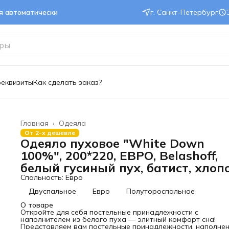
ся автоматически
г. Санкт-Петербург
реквизиты
Как сделать заказ?
Главная
›
Одеяла
От 2-х дешевле
Одеяло пуховое "White Down
100%", 200*220, ЕВРО, Belashoff,
белый гусиный пух, батист, хлоп
Спальность: Евро
Двуспальное
Евро
Полутороспальное
О товаре
Откройте для себя постельные принадлежности с
наполнителем из белого пуха — элитный комфорт сна!
Представляем вам постельные принадлежности, наполне