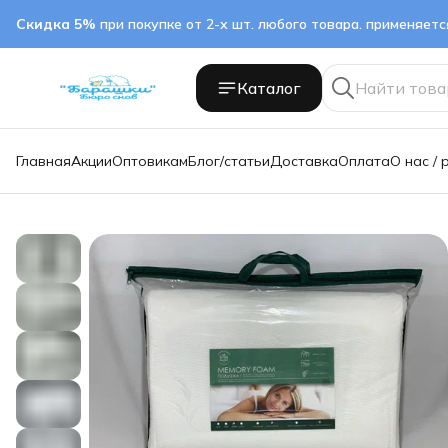
Скидка 5%
при покупке от 2-х шт. любого товара. применяет
Каталог
Главная
Акции
Оптовикам
Блог/статьи
Доставка
Оплата
О нас / 