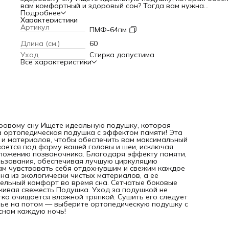
вам комфортный и здоровый сон? Тогда вам нужна
ортопедическая подушка с эффектом памяти! Эта подушк
Подробнее
создана с использованием современных технологий и
Характеристики
материалов, чтобы обеспечить вам максимальный комфор
Артикул
ПМФ-64пм
поддержку во время сна. Она идеально подстраивается 
форму вашей головы и шеи, исключая излишнее давление
Длина (см.)
60
мышцы и способствуя правильному положению позвоночн
Уход
Стирка допустима
Благодаря эффекту памяти, подушка медленно
Все характеристики
восстанавливает свою форму после использования,
обеспечивая лучшую циркуляцию воздуха и предотвращ
накопление влаги. Это позволяет вам чувствовать себя
отдохнувшим и свежим каждое утро. Ортопедическая
подушка с эффектом памяти изготовлена из экологически
чистых материалов, а её двойной чехол из мягкого трико
обеспечивает дополнительный комфорт во время сна.
Сетчатые боковые стенки позволяют воздуху свободно
циркулировать, поддерживая свежесть Подушка. Уход за
оровому сну Ищете идеальную подушку, которая
подушкой не составит труда: чехол можно стирать, а
а ортопедическая подушка с эффектом памяти! Эта
подушечный блок легко очищается влажной тряпкой. Суш
 и материалов, чтобы обеспечить вам максимальный
его следует естественным путём. Не откладывайте заботу
ается под форму вашей головы и шеи, исключая
своём здоровье на потом — выберите ортопедическую
ложению позвоночника. Благодаря эффекту памяти,
подушку с эффектом памяти и наслаждайтесь здоровым и
льзования, обеспечивая лучшую циркуляцию
комфортным сном каждую ночь!
ам чувствовать себя отдохнувшим и свежим каждое
а из экологически чистых материалов, а её
ельный комфорт во время сна. Сетчатые боковые
живая свежесть Подушка. Уход за подушкой не
гко очищается влажной тряпкой. Сушить его следует
вье на потом — выберите ортопедическую подушку с
сном каждую ночь!