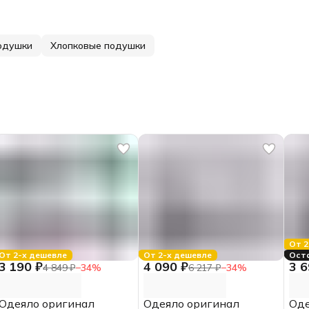
одушки
Хлопковые подушки
От 2
От 2-х дешевле
От 2-х дешевле
Ост
3 190 ₽
4 090 ₽
3 6
4 849 ₽
−
34
%
6 217 ₽
−
34
%
Одеяло оригинал
Одеяло оригинал
Оде