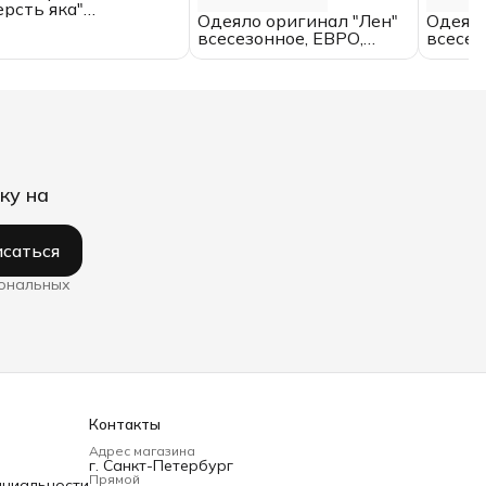
рсть яка"
Одеяло оригинал "Лен"
Одеяло
сезонное, 1.5
всесезонное, ЕВРО,
всесез
льное,
ИвШвейСтандарт
спальн
ШвейСтандарт
ИвШве
ку на
саться
сональных
Контакты
Адрес магазина
г. Санкт-Петербург
Прямой
нциальности