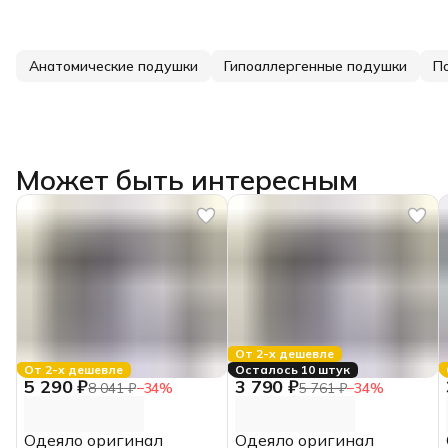
Анатомические подушки
Гипоаллергенные подушки
П
Может быть интересным
От 2-х дешевле
От 2-х дешевле
Осталось 10 штук
5 290 ₽
3 790 ₽
8 041 ₽
−
34
%
5 761 ₽
−
34
%
Одеяло оригинал
Одеяло оригинал