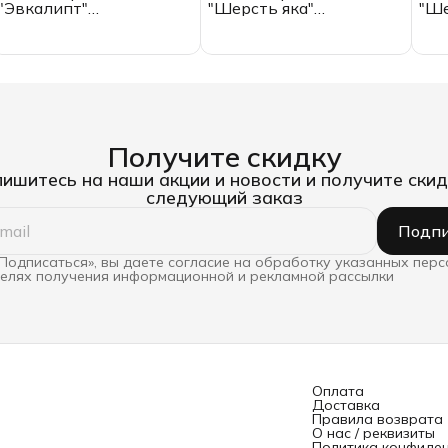
"Эвкалипт"
"Шерсть яка"
"Ше
облегченное, ЕВРО,
всесезонное, 2.0
все
ИвШвейСтандарт
спальное,
спа
ИвШвейСтандарт
Ив
Получите скидку
ишитесь на наши акции и новости и получите скид
следующий заказ
Подпи
Подписаться», вы даете согласие на обработку указанных пер
целях получения информационной и рекламной рассылки
Оплата
Доставка
Правила возврата
О нас / реквизиты
Политика конфиде