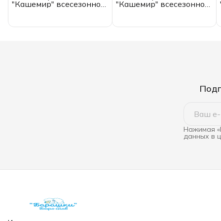
"Кашемир" всесезонное,
"Кашемир" всесезонное,
ЕВРО,
1.5 спальное,
ИвШвейСтандарт
ИвШвейСтандарт
Подп
Нажимая «
данных в 