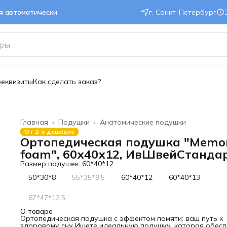
ся автоматически
г. Санкт-Петербург
реквизиты
Как сделать заказ?
Главная
›
Подушки
›
Анатомические подушки
От 2-х дешевле
Ортопедическая подушка "Memo
foam", 60х40х12, ИвШвейСтанда
Размер подушек: 60*40*12
50*30*8
55*35*9.5
60*40*12
60*40*13
67*47*12.5
О товаре
Ортопедическая подушка с эффектом памяти: ваш путь к
здоровому сну Ищете идеальную подушку, которая обесп