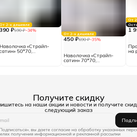
От 2
От 2-х дешевле
Ост
390 ₽
1 9
590 ₽
−
34
%
От 2-х дешевле
450 ₽
690 ₽
−
35
%
Наволочка «Страйп-
Про
сатин» 50*70,
на 
Наволочка «Страйп-
отбеленная, полоса 1*1
бел
сатин» 70*70,
отбеленная, полоса 3*3
Получите скидку
ишитесь на наши акции и новости и получите скид
следующий заказ
Подпи
Подписаться», вы даете согласие на обработку указанных пер
целях получения информационной и рекламной рассылки