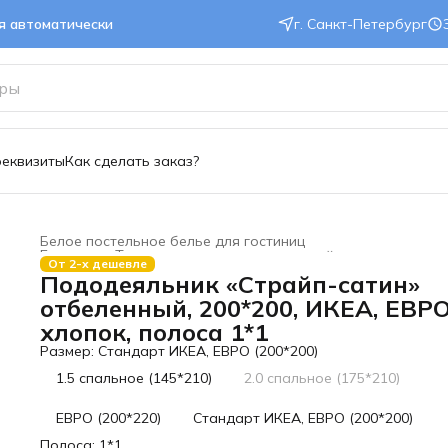
ся автоматически
г. Санкт-Петербург
реквизиты
Как сделать заказ?
Белое постельное белье для гостиниц
Главная
›
Текстиль для гостиниц и отелей
›
От 2-х дешевле
Пододеяльник «Страйп-сатин»
отбеленный, 200*200, ИКЕА, ЕВРО
хлопок, полоса 1*1
Размер: Стандарт ИКЕА, ЕВРО (200*200)
1.5 спальное (145*210)
2.0 спальное (175*210)
ЕВРО (200*220)
Стандарт ИКЕА, ЕВРО (200*200)
Полоса: 1*1