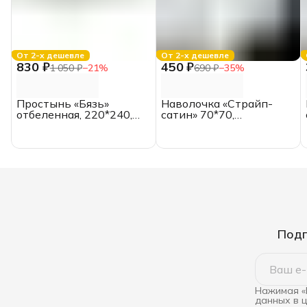
От 2-х дешевле
От 2-х дешевле
830 ₽
450 ₽
1 050 ₽
−
21
%
690 ₽
−
35
%
Простынь «Бязь»
Наволочка «Страйп-
отбеленная, 220*240,
сатин» 70*70,
ЕВРО, ГОСТ
отбеленная, полоса 1*1
Подп
Нажимая «
данных в 