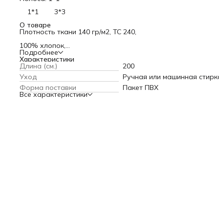
1*1
3*3
О товаре
Плотность ткани 140 гр/м2, ТС 240,
100% хлопок,
Подробнее
Конструкция нити 40/60,
Характеристики
Длина (см.)
200
Ткань из мерсеризованного хлопка, что делает его
Уход
Ручная или машинная стирк
максимально прочным и шелковистым,
Форма поставки
Пакет ПВХ
Технология обработки ткани Air Jet,
Все характеристики
Абсолютно гипаоллергенное,
Не мнется и не дает усадки.