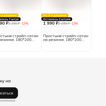
-х дешевле
От 2-х дешевле
алось 7 штук
Осталось 2 штуки
90 ₽
1 990 ₽
2 290 ₽
−
13
%
2 290 ₽
−
13
%
стыня страйп-сатин
Простыня страйп-сатин
резинке, 180*200,
на резинке, 180*200,
ая, полоса 3*3
белая, полоса 1*1
ку на
саться
сональных