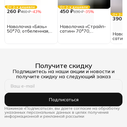
От 2-х дешевле
От 2-х дешевле
260 ₽
450 ₽
460 ₽
−
43
%
690 ₽
−
35
%
От 2-х 
390 ₽
Наволочка «Бязь»
Наволочка «Страйп-
50*70, отбеленная,
сатин» 70*70,
Навол
ГОСТ
отбеленная, полоса
сатин»
1*1
отбел
3*3
Получите скидку
Подпишитесь на наши акции и новости и
получите скидку на следующий заказ
Подписаться
Нажимая «Подписаться», вы даете согласие на обработку
указанных персональных данных в целях получения
информационной и рекламной рассылки