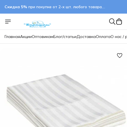
Скидка 5%
при покупке от 2-х шт. любого товара.
применяется автоматически
Главная
Акции
Оптовикам
Блог/статьи
Доставка
Оплата
О нас / 