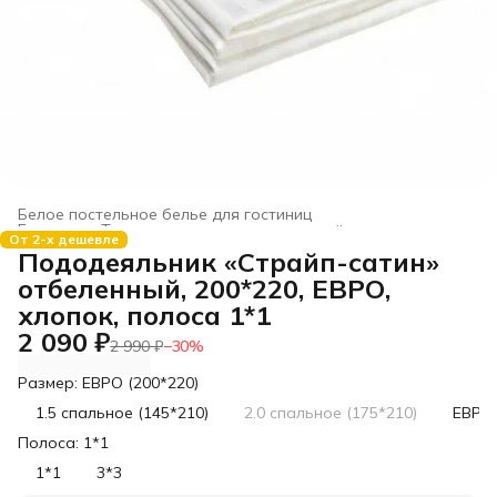
Белое постельное белье для гостиниц
Главная
›
Текстиль для гостиниц и отелей
›
От 2-х дешевле
Пододеяльник «Страйп-сатин»
отбеленный, 200*220, ЕВРО,
хлопок, полоса 1*1
2 090 ₽
2 990 ₽
−
30
%
Размер: ЕВРО (200*220)
1.5 спальное (145*210)
2.0 спальное (175*210)
ЕВРО 
Полоса: 1*1
1*1
3*3