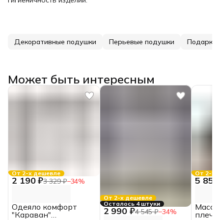
Декоративные подушки
Перьевые подушки
Подарки 
Может быть интересным
От 2-х дешевле
От 2-х 
2 190 ₽
5 850
3 329 ₽
−
34
%
От 2-х дешевле
Осталось 4 штуки
Одеяло комфорт
Масса
2 990 ₽
4 545 ₽
−
34
%
"Караван"
плеч "