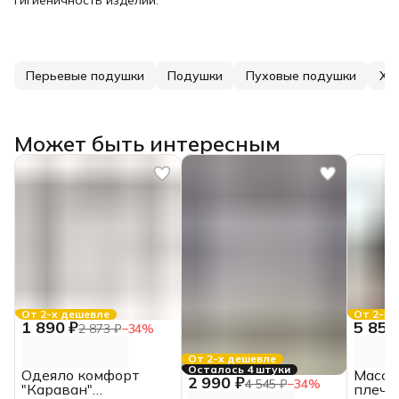
Перьевые подушки
Подушки
Пуховые подушки
Хл
Может быть интересным
От 2-х дешевле
От 2-х 
1 890 ₽
5 850
2 873 ₽
−
34
%
От 2-х дешевле
Осталось 4 штуки
Одеяло комфорт
Масса
2 990 ₽
4 545 ₽
−
34
%
"Караван"
плеч "