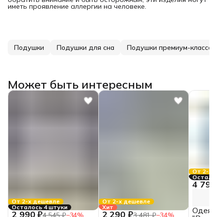
иметь проявление аллергии на человеке.
Подушки
Подушки для сна
Подушки премиум-класса
Может быть интересным
От 2-х 
Осталас
4 790
От 2-х дешевле
От 2-х дешевле
Осталось 4 штуки
Хит
Одеял
2 990 ₽
2 290 ₽
4 545 ₽
−
34
%
3 481 ₽
−
34
%