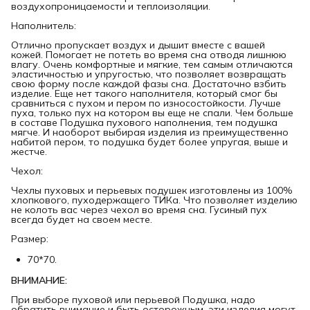
воздухопроницаемости и теплоизоляции.
Наполнитель:
Отлично пропускает воздух и дышит вместе с вашей
кожей. Помогает не потеть во время сна отводя лишнюю
влагу. Очень комфортные и мягкие, тем самым отличаются
эластичностью и упругостью, что позволяет возвращать
свою форму после каждой фазы сна. Достаточно взбить
изделие. Еще нет такого наполнителя, который смог бы
сравниться с пухом и пером по износостойкости. Лучше
пуха, только пух на котором вы еще не спали. Чем больше
в составе Подушка пухового наполнения, тем подушка
мягче. И наоборот выбирая изделия из преимущественно
набитой пером, то подушка будет более упругая, выше и
жестче.
Чехол:
Чехлы пуховых и перьевых подушек изготовлены из 100%
хлопкового, пуходержащего ТИКа. Что позволяет изделию
не колоть вас через чехол во время сна. Гусиный пух
всегда будет на своем месте.
Размер:
70*70.
ВНИМАНИЕ:
При выборе пуховой или перьевой Подушка, надо
обратить внимание и быть осторожным, эти изделия могут