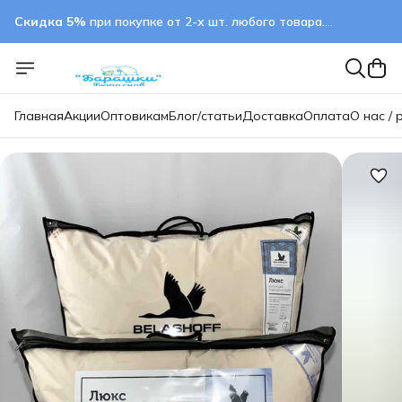
Скидка 5%
при покупке от 2-х шт. любого товара.
применяется автоматически
Главная
Акции
Оптовикам
Блог/статьи
Доставка
Оплата
О нас / 