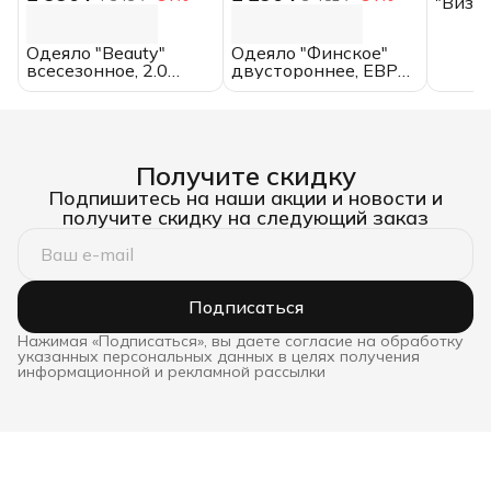
"Визаж
спальн
Belash
Одеяло "Beauty"
Одеяло "Финское"
пух, х
всесезонное, 2.0
двустороннее, ЕВРО,
спальное,
всесезонное, хлопок
микрофибра
Получите скидку
Подпишитесь на наши акции и новости и
получите скидку на следующий заказ
Подписаться
Нажимая «Подписаться», вы даете согласие на обработку
указанных персональных данных в целях получения
информационной и рекламной рассылки