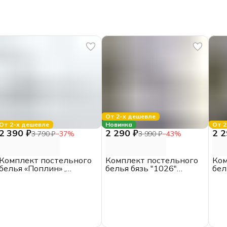
От 2-х дешевле
От 2-х дешевле
Новинка
От 2
2 390 ₽
2 290 ₽
2 2
3 790 ₽
−
37
%
3 990 ₽
−
43
%
Комплект постельного
Комплект постельного
Ком
белья «Поплин» ,
белья бязь "1026"
бел
полутороспальный,
двуспальный с ЕВРО
дву
отбеленный, хлопок
простыней, Акварель
про