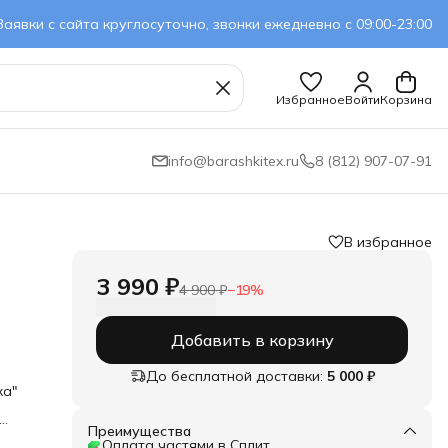
Заявки с сайта круглосуточно, звонки ежедневно с 09:00-23:00
Избранное
Войти
Корзина
info@barashkitex.ru
8 (812) 907-07-91
В избранное
3 990 ₽
4 900 ₽
−
19
%
Добавить в корзину
До бесплатной доставки:
5 000 ₽
ка"
ю
Преимущества
сь,
Оплата частями в Сплит