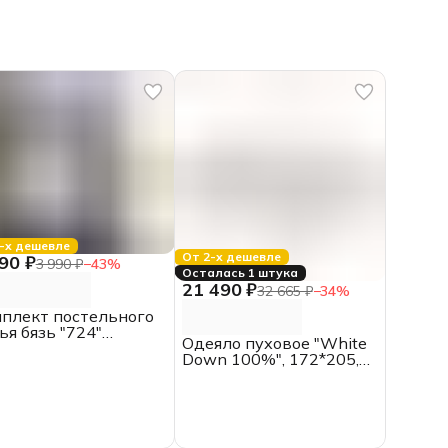
-х дешевле
От 2-х дешевле
90 ₽
3 990 ₽
−
43
%
Осталась 1 штука
21 490 ₽
32 665 ₽
−
34
%
плект постельного
ья бязь "724"
Одеяло пуховое "White
спальный с ЕВРО
Down 100%", 172*205,
стыней, Акварель
2.0 спальное, Belashoff,
белый гусиный пух,
батист, хлопок