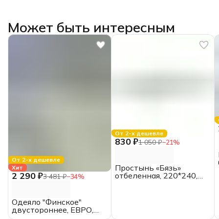
Может быть интересным
От 2-х дешевле
830 ₽
1 050 ₽
−
21
%
От 2-х дешевле
Простынь «Бязь»
Хит
2 290 ₽
отбеленная, 220*240,
3 481 ₽
−
34
%
ЕВРО, ГОСТ
Одеяло "Финское"
двустороннее, ЕВРО,
всесезонное, хлопок