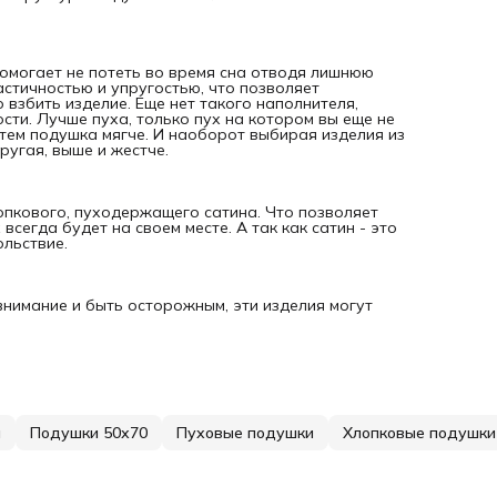
Помогает не потеть во время сна отводя лишнюю
астичностью и упругостью, что позволяет
взбить изделие. Еще нет такого наполнителя,
сти. Лучше пуха, только пух на котором вы еще не
 тем подушка мягче. И наоборот выбирая изделия из
ругая, выше и жестче.
опкового, пуходержащего сатина. Что позволяет
всегда будет на своем месте. А так как сатин - это
ольствие.
нимание и быть осторожным, эти изделия могут
и
Подушки 50х70
Пуховые подушки
Хлопковые подушки