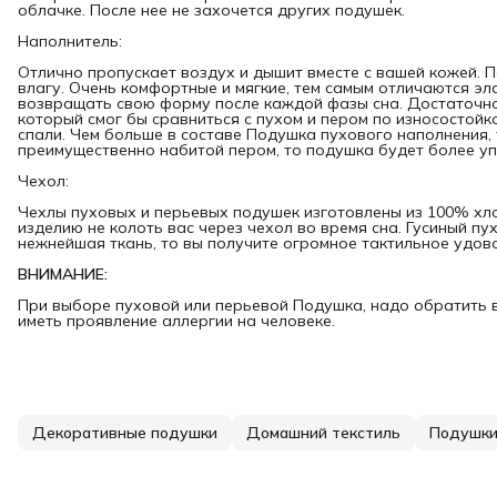
облачке. После нее не захочется других подушек.
Наполнитель:
Отлично пропускает воздух и дышит вместе с вашей кожей. 
влагу. Очень комфортные и мягкие, тем самым отличаются эл
возвращать свою форму после каждой фазы сна. Достаточно 
который смог бы сравниться с пухом и пером по износостойко
спали. Чем больше в составе Подушка пухового наполнения,
преимущественно набитой пером, то подушка будет более уп
Чехол:
Чехлы пуховых и перьевых подушек изготовлены из 100% хл
изделию не колоть вас через чехол во время сна. Гусиный пух 
нежнейшая ткань, то вы получите огромное тактильное удов
ВНИМАНИЕ:
При выборе пуховой или перьевой Подушка, надо обратить в
иметь проявление аллергии на человеке.
Декоративные подушки
Домашний текстиль
Подушк