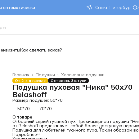
ся автоматически
г. Санкт-Петербург
реквизиты
Как сделать заказ?
Главная
›
Подушки
›
Хлопковые подушки
От 2-х дешевле
Осталось 3 штуки
Подушка пуховая "Ника" 50х70
Belashoff
Размер подушек: 50*70
50*70
70*70
О товаре
Отборный серый гусиный пух. Трехкамерная подушка "Ни
от Belashoff представляет собой более доступную верси
Подушка для любителей гусиного пуха. Таким образом во
внутреннюю камеру Подушка зашивают пухо-перовую сме
Подробнее
а во внешнюю 100% пух птицы.
Характеристики