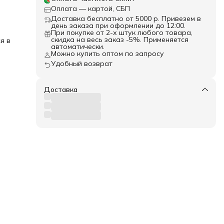
Оплата — картой, СБП
 не
Доставка бесплатно от 5000 р. Привезем в
день заказа при оформлении до 12:00.
При покупке от 2-х штук любого товара,
скидка на весь заказ -5%. Применяется
я в
автоматически.
й.
Можно купить оптом по запросу
Удобный возврат
свою
е.
 с
Доставка
х на
лию
да
ань,
ть