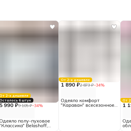
От 2-х дешевле
1 890 ₽
2 873 ₽
−
34
%
От 2-х дешевле
Одеяло комфорт
Осталось 6 штук
От 2
5 990 ₽
1 1
"Караван" всесезонное,
9 105 ₽
−
34
%
2.0 спальное,
ИвШвейСтандарт
Одеяло полу-пуховое
Оде
"Классика" Belashoff,
обл
ЕВРО
спа