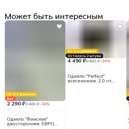
Может быть интересным
От 2-х дешевле
Осталось 2 штуки
4 490 ₽
6 825 ₽
−
34
%
Одеяло "Perfect"
всесезонное, 2.0 сп,
172*205, MOYЁ home
От 2-х дешевле
Хит
2 290 ₽
3 481 ₽
−
34
%
Одеяло "Финское"
двустороннее, ЕВРО,
всесезонное, хлопок