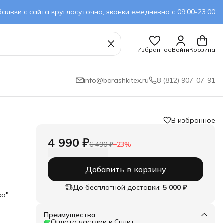
Заявки с сайта круглосуточно, звонки ежедневно с 09:00-23:00
Избранное
Войти
Корзина
info@barashkitex.ru
8 (812) 907-07-91
В избранное
4 990 ₽
6 490 ₽
−
23
%
Добавить в корзину
До бесплатной доставки:
5 000 ₽
ка"
ю
Преимущества
сь,
Оплата частями в Сплит