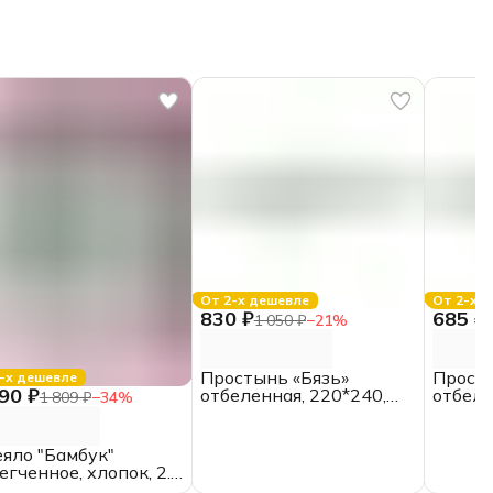
От 2-х дешевле
От 2-х 
830 ₽
685 ₽
1 050 ₽
−
21
%
Простынь «Бязь»
Просты
-х дешевле
90 ₽
отбеленная, 220*240,
отбеле
1 809 ₽
−
34
%
ЕВРО, ГОСТ
двуспа
яло "Бамбук"
егченное, хлопок, 2.0
льное