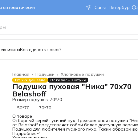
ся автоматически
г. Санкт-Петербург
реквизиты
Как сделать заказ?
Главная
›
Подушки
›
Хлопковые подушки
От 2-х дешевле
Осталось 3 штуки
Подушка пуховая "Ника" 70х70
Belashoff
Размер подушек: 70*70
50*70
70*70
О товаре
Отборный серый гусиный пух. Трехкамерная подушка "Ни
от Belashoff представляет собой более доступную верси
Подушка для любителей гусиного пуха. Таким образом во
внутреннюю камеру Подушка зашивают пухо-перовую сме
Подробнее
а во внешнюю 100% пух птицы.
Характеристики