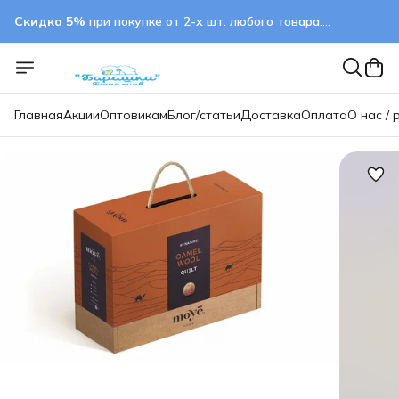
Скидка 5%
при покупке от 2-х шт. любого товара.
применяется автоматически
Главная
Акции
Оптовикам
Блог/статьи
Доставка
Оплата
О нас / 