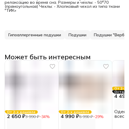
релаксацию во время сна. Размеры и чехлы: - 50*70
(прямоугольная) Чехлы: - Хлопковый чехол из типа ткани
"ТИК»
Гипоаллергенные подушки
Подушки
Подушки "Вербл
Может быть интересным
От 2-х 
Осталос
4 490
Одеяло
От 2-х дешевле
От 2-х дешевле
2 650 ₽
4 990 ₽
всесез
3 990 ₽
−
34
%
6 990 ₽
−
29
%
172*2