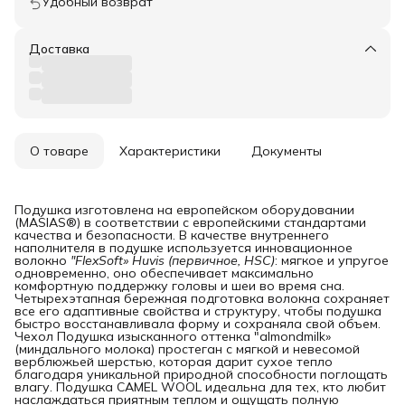
Удобный возврат
Доставка
О товаре
Характеристики
Документы
Подушка изготовлена на европейском оборудовании
(MASIAS®) в соответствии с европейскими стандартами
качества и безопасности. В качестве внутреннего
наполнителя в подушке используется инновационное
волокно
"FlexSoft» Huvis (первичное, HSC)
: мягкое и упругое
одновременно, оно обеспечивает максимально
комфортную поддержку головы и шеи во время сна.
Четырехэтапная бережная подготовка волокна сохраняет
все его адаптивные свойства и структуру, чтобы подушка
быстро восстанавливала форму и сохраняла свой объем.
Чехол Подушка изысканного оттенка "almondmilk»
(миндального молока) простеган с мягкой и невесомой
верблюжьей шерстью, которая дарит сухое тепло
благодаря уникальной природной способности поглощать
влагу. Подушка СAMEL WOOL идеальна для тех, кто любит
наслаждаться приятным теплом и ощущать полную