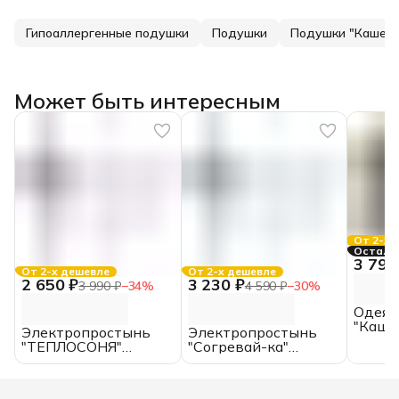
Гипоаллергенные подушки
Подушки
Подушки "Кашеми
Может быть интересным
От 2-х 
Осталос
3 790
От 2-х дешевле
От 2-х дешевле
2 650 ₽
3 230 ₽
3 990 ₽
−
34
%
4 590 ₽
−
30
%
Одеял
"Каше
Электропростынь
Электропростынь
всесез
"ТЕПЛОСОНЯ"
"Согревай-ка"
спаль
150*90 (см.),
150*120 (см.),
ИвШв
EcoSapiens, с
EcoSapiens, с
пультом
пультом