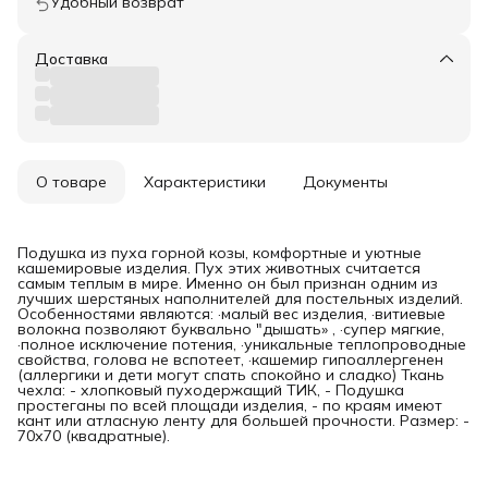
Удобный возврат
Доставка
О товаре
Характеристики
Документы
Подушка из пуха горной козы, комфортные и уютные
кашемировые изделия. Пух этих животных считается
самым теплым в мире. Именно он был признан одним из
лучших шерстяных наполнителей для постельных изделий.
Особенностями являются: ·малый вес изделия, ·витиевые
волокна позволяют буквально "дышать» , ·супер мягкие,
·полное исключение потения, ·уникальные теплопроводные
свойства, голова не вспотеет, ·кашемир гипоаллергенен
(аллергики и дети могут спать спокойно и сладко) Ткань
чехла: - хлопковый пуходержащий ТИК, - Подушка
простеганы по всей площади изделия, - по краям имеют
кант или атласную ленту для большей прочности. Размер: -
70х70 (квадратные).