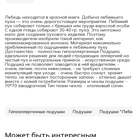
Лебедь находится в красной книге. Добыча лебяжьего
пуха — это очень дорогостоящее мероприятие. Лебяжий
пух собирают только с брюшка или груди взрослой особи.
С одной птицы собирают 30-40 гр. пуха. Это ничтожно
мало для создания пухового изделия. Поэтому
производители изобрели такой материал, как
силиконизированное волокно. Материал максимально
приближенный по ощущениям к лебяжьему пуху.
Достоинства: - полностью гипоаллергенные Подушка,
идеальное решение для людей страдающих аллергией на
чистый пух и натуральные примеси, - искусственная среда
Подушка не позволяет заводится в ней вредителям, -
очень легкие, почти невесомые, - не требуют сложных
манипуляций при уходе, - очень быстро сохнут, хранят
тепло, не впитывают посторонние запахи. - отлично дышат
вместе с кожей потребителя. Размеры и чехлы подушек: -
70*70 (квадратная) Тип ткани чехла: - хлопковый сатин.
Гипоаллергенные подушки
Подушки
Подушки "Лебяжи
Может быть интересным