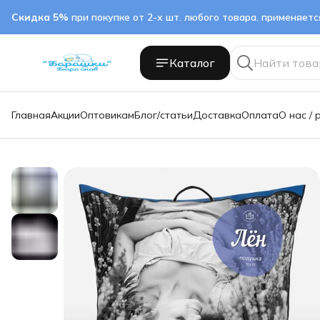
Скидка 5%
при покупке от 2-х шт. любого товара. применяет
Каталог
Главная
Акции
Оптовикам
Блог/статьи
Доставка
Оплата
О нас / 