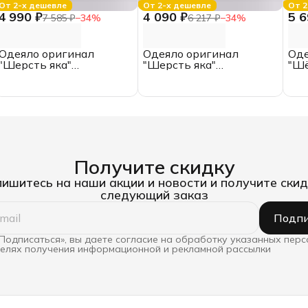
От 2-х дешевле
От 2-х дешевле
От 2
4 990 ₽
4 090 ₽
5 6
7 585 ₽
−
34
%
6 217 ₽
−
34
%
Одеяло оригинал
Одеяло оригинал
Оде
"Шерсть яка"
"Шерсть яка"
"Шё
всесезонное, ЕВРО,
всесезонное, 2.0
спа
ИвШвейСтандарт
спальное,
Ив
ИвШвейСтандарт
Получите скидку
ишитесь на наши акции и новости и получите скид
следующий заказ
Подпи
Подписаться», вы даете согласие на обработку указанных пер
целях получения информационной и рекламной рассылки