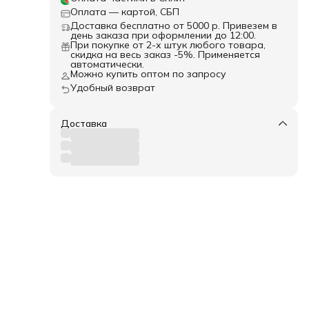
Оплата — картой, СБП
Доставка бесплатно от 5000 р. Привезем в
день заказа при оформлении до 12:00.
я и
При покупке от 2-х штук любого товара,
скидка на весь заказ -5%. Применяется
автоматически.
ь, -
Можно купить оптом по запросу
й
ам
Удобный возврат
х
чная
ка
Доставка
всю.