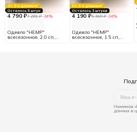
От 2-х дешевле
От 2-х дешевле
Осталось 5 штук
Осталось 3 штуки
4 790 ₽
4 190 ₽
7 281 ₽
−
34
%
6 369 ₽
−
34
%
Одеяло "HEMP"
Одеяло "HEMP"
всесезонное, 2.0 сп.,
всесезонное, 1.5 сп.,
172*205, MOYЁ HOME
140*205, MOYЁ HOME
Подп
Нажимая «
данных в 