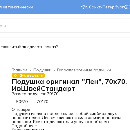
ся автоматически
г. Санкт-Петербург
реквизиты
Как сделать заказ?
Главная
›
Подушки
›
Гипоаллергенные подушки
От 2-х дешевле
Подушка оригинал "Лен", 70х70,
ИвШвейСтандарт
Размер подушек: 70*70
50*70
70*70
О товаре
Подушка из льна представляет собой симбиоз двух
наполнителей. Лен смешивают с силиконизированным
волокном. Все это делают для упругого объема.
Силиконизированное волокно полностью гипоаллергенно 
Подробнее
вызывает никаких реакций. Его активно используют в пош
Характеристики