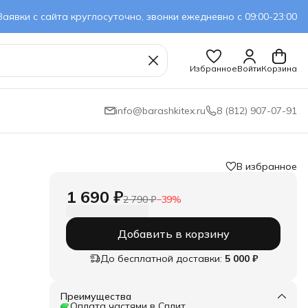
Заявки с сайта круглосуточно, звонки ежедневно с 09:00-23:00
Избранное
Войти
Корзина
info@barashkitex.ru
8 (812) 907-07-91
В избранное
1 690 ₽
2 790 ₽
−
39
%
Добавить в корзину
До бесплатной доставки:
5 000 ₽
Преимущества
и не
Оплата частями в Сплит
иве