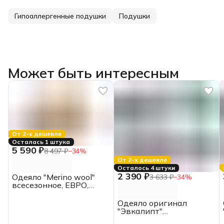
Гипоаллергенные подушки
Подушки
Может быть интересным
От 2-х дешевле
Осталась 1 штука
5 590 ₽
8 497 ₽
−
34
%
От 2-х дешевле
Осталось 4 штуки
2 390 ₽
Одеяло "Merino wool"
3 633 ₽
−
34
%
всесезонное, ЕВРО,
200*220, MOYЁ HOME
Одеяло оригинал
"Эвкалипт"
облегченное, 1.5