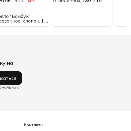
90 ₽
отбеленная, 180*215,
1 961 ₽
−
34
%
двуспальная
яло "Бамбук"
сезонное, хлопок, 1.5
льное
ку на
саться
сональных
Контакты