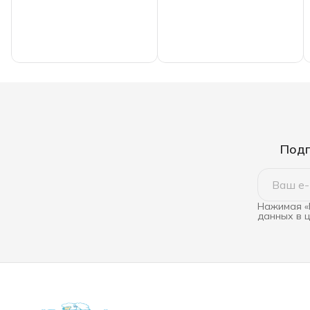
спальное,
ИвШвейСтандарт
Подп
Нажимая «
данных в 