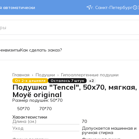
ся автоматически
г. Санкт-Петербург
реквизиты
Как сделать заказ?
Главная
›
Подушки
›
Гипоаллергенные подушки
От 2-х дешевле
Осталось 7 штук
+2
Подушка "Tencel", 50х70, мягкая,
Moyё original
Размер подушек: 50*70
50*70
70*70
Характеристики
Длина (см.)
70
Уход
Допускается машинная и
ручная стирка