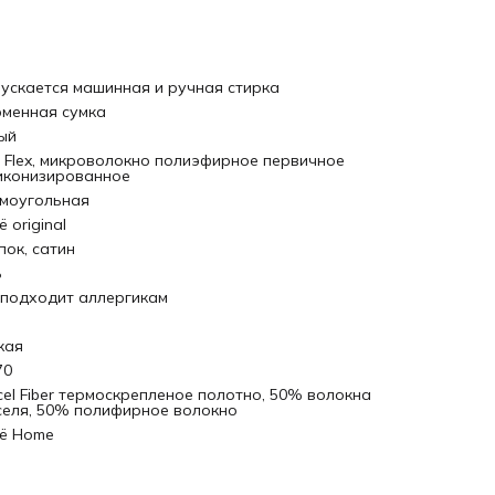
ускается машинная и ручная стирка
менная сумка
ый
t Flex, микроволокно полиэфирное первичное
иконизированное
моугольная
 original
пок, сатин
ь
 подходит аллергикам
кая
70
cel Fiber термоскрепленое полотно, 50% волокна
селя, 50% полифирное волокно
ё Home