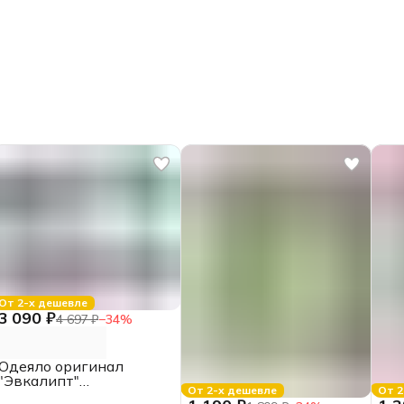
От 2-х дешевле
3 090 ₽
4 697 ₽
−
34
%
Одеяло оригинал
"Эвкалипт"
От 2-х дешевле
От 2
всесезонное, 2.0