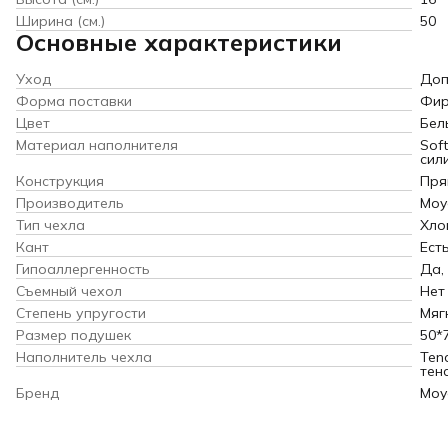
Ширина (см.)
50
Основные характеристики
Уход
Доп
Форма поставки
Фир
Цвет
Бел
Материал наполнителя
Sof
сил
Конструкция
Пря
Производитель
Moyё
Тип чехла
Хло
Кант
Ест
Гипоаллергенность
Да,
Съемный чехол
Нет
Степень упругости
Мяг
Размер подушек
50*
Наполнитель чехла
Ten
тен
Бренд
Moy