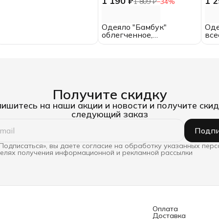
1 190 ₽
1 2
1 809 ₽
−
34
%
спальное,
ИвШвейСтандарт
Одеяло "Бамбук"
Оде
облегченное,
все
поликоттон, ЕВРО
спа
Получите скидку
ишитесь на наши акции и новости и получите скид
следующий заказ
Подпи
Подписаться», вы даете согласие на обработку указанных пер
целях получения информационной и рекламной рассылки
Оплата
Доставка