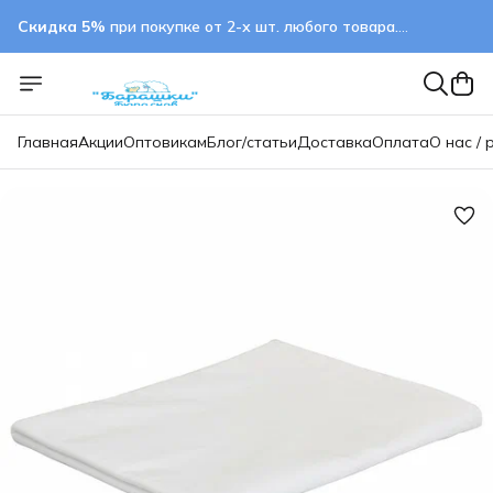
Скидка 5%
при покупке от 2-х шт. любого товара.
применяется автоматически
Главная
Акции
Оптовикам
Блог/статьи
Доставка
Оплата
О нас / 