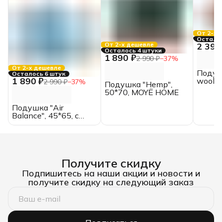
От 2-х 
Осталас
2 390
От 2-х дешевле
Осталось 4 штуки
1 890 ₽
2 990 ₽
−
37
%
От 2-х дешевле
Подуш
Осталось 6 штук
1 890 ₽
wool",
2 990 ₽
−
37
%
Подушка "Hemp",
HOME
50*70, MOYЁ HOME
Подушка "Air
Balance", 45*65, с
бортом из аэросетки,
ИвШвейСтандарт
Получите скидку
Подпишитесь на наши акции и новости и
получите скидку на следующий заказ