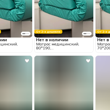
От 2-х дешевле
От 2-х 
чии
Нет в наличии
Нет в
цинский,
Матрас медицинский,
Матра
80*190,
70*200
тановый,
пенополиуретановый,
пеноп
цаемый, ткань
водонепроницаемый, ткань
водон
спружинный,
оксфорд, беспружинный,
оксфо
а 10 см.)
"ППУ" (высота 10 см.)
"ППУ" 