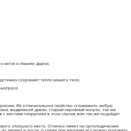
з ниток и лишних дырок,
одстежка сохраняет тепло вашего тела,
 матраса.
трасник. Их отличительное свойство сглаживать любую
ижка, выдвижной диван, старый неровный матрас, так же
 с жестким покрытием в этом случае вам так же подойдет
ового спального место. Отлично ляжет на ортопедические
 из дерева и досок, а также при желании его можно положить