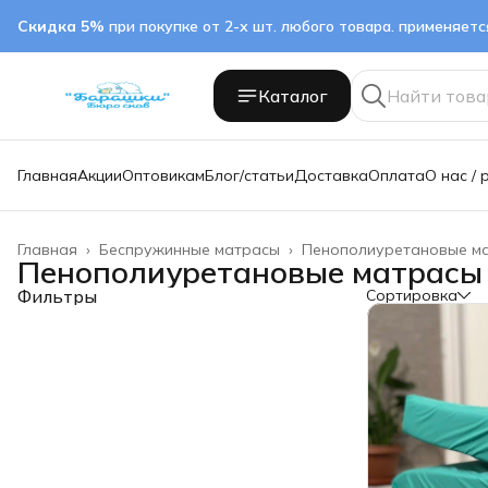
Скидка 5%
при покупке от 2-х шт. любого товара. применяет
Каталог
Главная
Акции
Оптовикам
Блог/статьи
Доставка
Оплата
О нас / 
Главная
›
Беспружинные матрасы
›
Пенополиуретановые ма
Пенополиуретановые матрасы
Фильтры
Сортировка