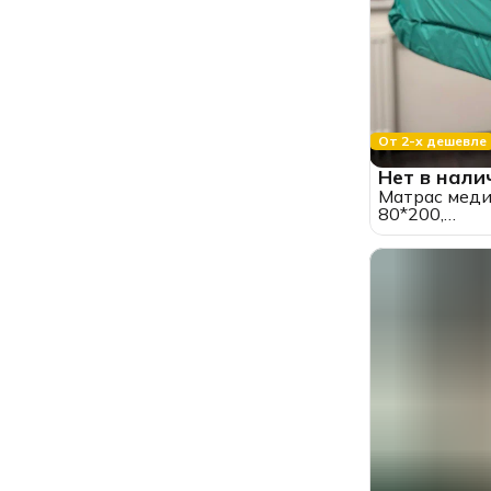
От 2-х дешевле
Нет в нали
Матрас меди
80*200,
пенополиуре
водонепрони
оксфорд, бе
"ППУ" (высот