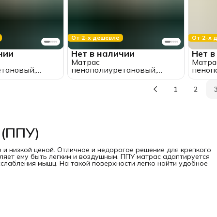
От 2-х дешевле
От 2-х 
чии
Нет в наличии
Нет в
Матрас
Матра
тановый,
пенополиуретановый,
пеноп
кий,
90*190, беспружинный,
120*2
ый, премиум
премиум "ППУ" (высота 10
преми
1
2
а 10 см.)
см.)
см.)
 (ППУ)
и низкой ценой. Отличное и недорогое решение для крепкого
оляет ему быть легким и воздушным. ППУ матрас адаптируется
сслабления мышц. На такой поверхности легко найти удобное