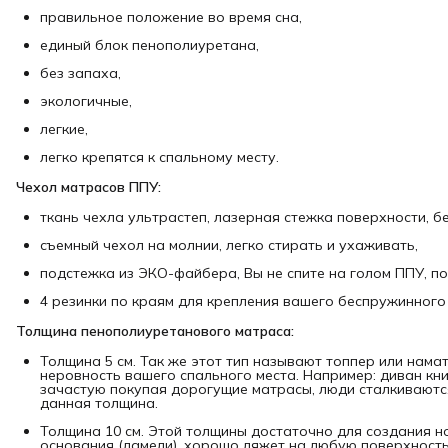
правильное положение во время сна,
единый блок пенополиуретана,
без запаха,
экологичные,
легкие,
легко крепятся к спальному месту.
Чехол матрасов ППУ:
ткань чехла ультрастеп, лазерная стежка поверхности, бе
съемный чехол на молнии, легко стирать и ухаживать,
подстежка из ЭКО-файбера, Вы не спите на голом ППУ, п
4 резинки по краям для крепления вашего беспружинного
Толщина пенополиуретанового матраса:
Толщина 5 см. Так же этот тип называют топпер или нама
неровность вашего спального места. Например: диван кн
зачастую покупая дорогущие матрасы, люди сталкиваются
данная толщина.
Толщина 10 см. Этой толщины достаточно для создания н
основания (ламели), хорошо ляжет на любую поверхность