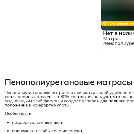
От 2-х дешевле
Нет в нали
Матрас
пенополиуре
80*160, детс
беспружинн
"ППУ" (высот
Пенополиуретановые матрасы
Пенополиуретановые матрасы отличаются своей удобностью 
сна экономных хозяев. На 80% состоит из воздуха, что позв
под каждый изгиб фигуры и создает условия для полного ра
положение и комфортно спать.
Особенности:
поддержка спины и шеи,
принимают изгибы тела человека,