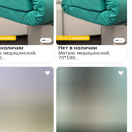
дешевле
От 2-х дешевле
 наличии
Нет в наличии
с медицинский,
Матрас медицинский,
,
70*190,
олиуретановый,
пенополиуретановый,
епроницаемый, ткань
водонепроницаемый, ткань
рд, беспружинный,
оксфорд, беспружинный,
(высота 10 см.)
"ППУ" (высота 10 см.)