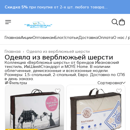
Скидка 5%
при покупке от 2-х шт. любого товара.
применяется автоматически
Главная
Акции
Оптовикам
Блог/статьи
Доставка
Оплата
О нас / 
Главная
›
Одеяла из верблюжьей шерсти
Одеяла из верблюжьей шерсти
Коллекция «Верблюжья шерсть» от брендов Ивановский
текстиль, ИвШвейСтандарт и MOYЁ Home. В наличии
облегченные, демисезонные и всесезонные модели.
Размеры: 1,5-спальный, 2-спальный, Евро. Доставка по СПб
в день заказа.
Фильтры
Сортировка