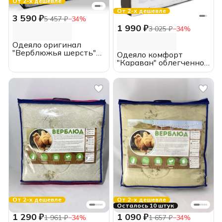
От 2-х дешевле
От 2-х дешевле
3 590 ₽
5 457 ₽
−
34
%
1 990 ₽
3 025 ₽
−
34
%
Одеяло оригинал
"Верблюжья шерсть"
Одеяло комфорт
облегченное, 2.0
"Караван" облегченное,
спальное,
ЕВРО,
ИвШвейСтандарт
ИвШвейСтандарт
От 2-х дешевле
От 2-х дешевле
Осталось 10 штук
1 090 ₽
1 290 ₽
1 657 ₽
−
34
%
1 961 ₽
−
34
%