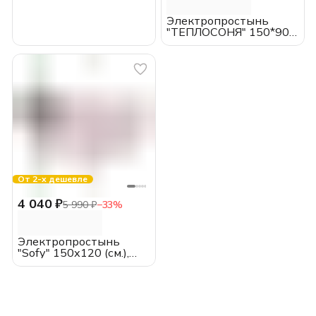
Электропростынь
"ТЕПЛОСОНЯ" 150*90
(см.), EcoSapiens, с
пультом
От 2-х дешевле
4 040 ₽
5 990 ₽
−
33
%
Электропростынь
"Sofy" 150х120 (см.),
EcoSapiens, с пультом