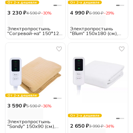
От 2-х дешевле
От 2-х дешевле
3 230 ₽
4 990 ₽
4 590 ₽
−
30
%
6 990 ₽
−
29
%
Электропростынь
Электропростынь
"Согревай-ка" 150*120
"Blum" 150х180 (см.),
(см.), EcoSapiens, с
EcoSapiens, с пультом
пультом
От 2-х дешевле
3 590 ₽
5 590 ₽
−
36
%
От 2-х дешевле
Электропростынь
2 650 ₽
"Sandy" 150х90 (см.),
3 990 ₽
−
34
%
EcoSapiens, с пультом