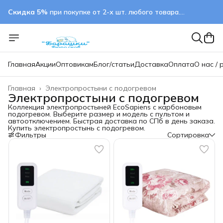
Скидка 5%
при покупке от 2-х шт. любого товара.
применяется автоматически
Главная
Акции
Оптовикам
Блог/статьи
Доставка
Оплата
О нас / 
Главная
›
Электропростыни с подогревом
Электропростыни с подогревом
Коллекция электропростыней EcoSapiens с карбоновым
подогревом. Выберите размер и модель с пультом и
автоотключением. Быстрая доставка по СПб в день заказа.
Купить электропростынь с подогревом.
Фильтры
Сортировка