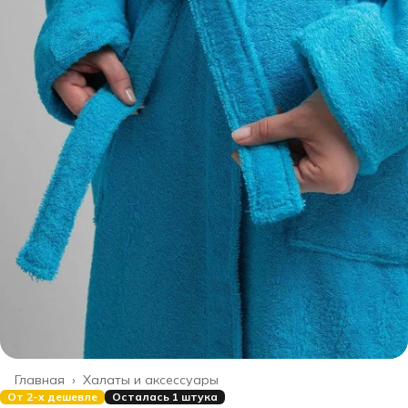
Главная
›
Халаты и аксессуары
От 2-х дешевле
Осталась 1 штука