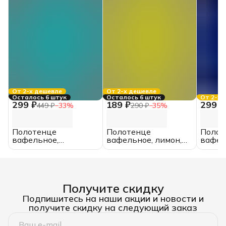
От 2-х дешевле
От 2-х дешевле
Осталось 6 штук
Осталось 6 штук
От 2-х 
299 ₽
189 ₽
299 ₽
449 ₽
−
33
%
290 ₽
−
35
%
Полотенце
Полотенце
Полот
вафельное,
вафельное, лимон,
вафел
ментоловое, 50*90,
35*75,
синее,
гладкокрашенное,
гладкокрашенное,
гладк
хлопок
хлопок
хлопо
Получите скидку
Подпишитесь на наши акции и новости и
получите скидку на следующий заказ