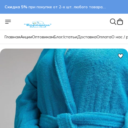
Скидка 5%
при покупке от 2-х шт. любого товара.
применяется автоматически
Главная
Акции
Оптовикам
Блог/статьи
Доставка
Оплата
О нас / 