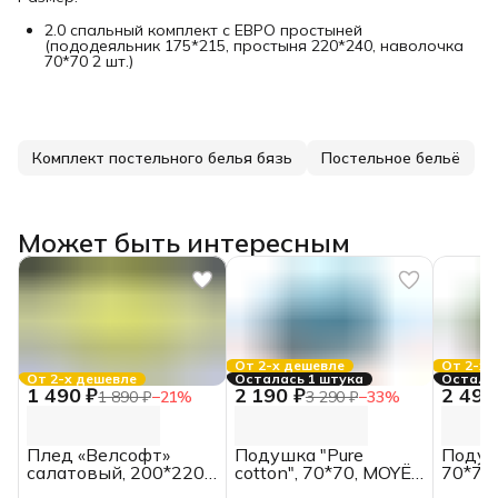
2.0 спальный комплект с ЕВРО простыней
(пододеяльник 175*215, простыня 220*240, наволочка
70*70 2 шт.)
Комплект постельного белья бязь
Постельное бельё
Может быть интересным
От 2-х дешевле
От 2-х 
От 2-х дешевле
Осталась 1 штука
Осталос
1 490 ₽
2 190 ₽
2 490
1 890 ₽
−
21
%
3 290 ₽
−
33
%
Плед «Велсофт»
Подушка "Pure
Подуш
салатовый, 200*220,
cotton", 70*70, MOYЁ
70*70,
ЕВРО
HOME
HOME