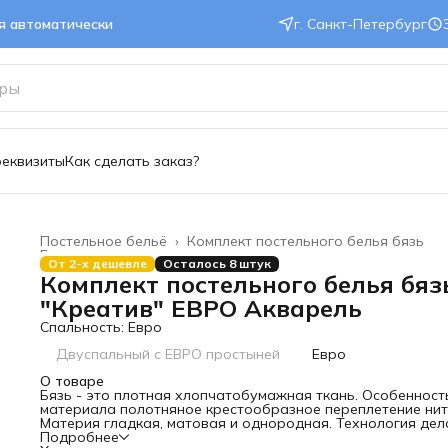
ся автоматически
г. Санкт-Петербург
реквизиты
Как сделать заказ?
Постельное бельё
›
Комплект постельного белья бязь
Главная
›
От 2-х дешевле
Осталось 8 штук
Комплект постельного белья бяз
"Креатив" ЕВРО Акварель
Спальность: Евро
Двуспальный с ЕВРО простыней
Евро
О товаре
Бязь - это плотная хлопчатобумажная ткань. Особенност
материала полотняное крестообразное переплетение нит
Материя гладкая, матовая и однородная. Технология дел
материю прочной и износостойкой. Практичное и дышаще
Подробнее