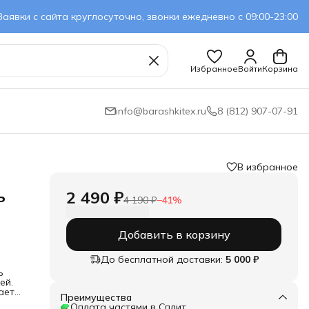
Заявки с сайта круглосуточно, звонки ежедневно с 09:00-23:00
Избранное
Войти
Корзина
info@barashkitex.ru
8 (812) 907-07-91
В избранное
ь
2 490 ₽
4 190 ₽
−
41
%
Добавить в корзину
До бесплатной доставки:
5 000 ₽
ь
ей.
ает
Преимущества
е
Оплата частями в Сплит