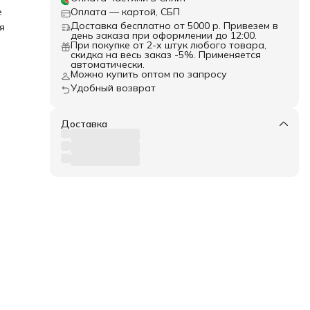
е
е
Оплата — картой, СБП
Доставка бесплатно от 5000 р. Привезем в
я
день заказа при оформлении до 12:00.
яет
При покупке от 2-х штук любого товара,
скидка на весь заказ -5%. Применяется
автоматически.
ий
Можно купить оптом по запросу
Удобный возврат
 Без
кани,
Доставка