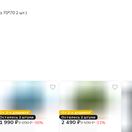
 70*70 2 шт.)
От 2-х дешевле
От 2-х дешевле
Осталось 2 штуки
Осталось 2 штуки
1 990 ₽
2 490 ₽
3 090 ₽
−
36
%
3 590 ₽
−
31
%