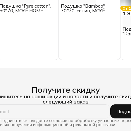
Подушка "Pure cotton",
Подушка "Bamboo"
От 2
50*70, MOYЁ HOME
70*70, сатин, MOYЁ
1 8
HOME
Под
"Ка
Ив
Получите скидку
ишитесь на наши акции и новости и получите скид
следующий заказ
Подпи
Подписаться», вы даете согласие на обработку указанных пер
целях получения информационной и рекламной рассылки