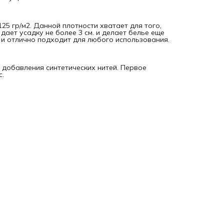
Размеры:
Евро (пододеяльник 200*220, простыня 220*240, наволочк
25 гр/м2. Данной плотности хватает для того,
70*70 2 шт.)
дает усадку не более 3 см. и делает белье еще
 и отлично подходит для любого использования.
з добавления синтетических нитей. Первое
с.