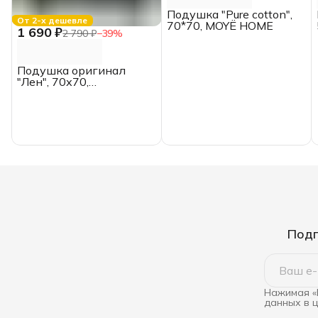
Подушка "Pure cotton",
От 2-х дешевле
70*70, MOYЁ HOME
1 690 ₽
2 790 ₽
−
39
%
Подушка оригинал
"Лен", 70х70,
ИвШвейСтандарт
Подп
Нажимая «
данных в 