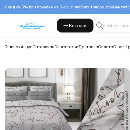
Скидка 5%
при покупке от 2-х шт. любого товара. применяет
Каталог
Главная
Акции
Оптовикам
Блог/статьи
Доставка
Оплата
О нас / 