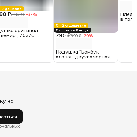
-х дешевле
90 ₽
Плед «
2 990 ₽
−
37
%
в поло
От 2-х дешевле
ушка оригинал
Осталось 9 штук
790 ₽
шемир", 70х70,
990 ₽
−
20
%
ШвейСтандарт
Подушка "Бамбук"
хлопок, двухкамерная,
50х70
ку на
саться
сональных