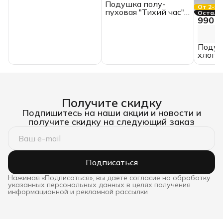
Подушка полу-
От 2-х 
пуховая "Тихий час"
Осталос
990 ₽
70х70 Belashoff
Подуш
хлопок
двухк
Получите скидку
Подпишитесь на наши акции и новости и
получите скидку на следующий заказ
Подписаться
Нажимая «Подписаться», вы даете согласие на обработку
указанных персональных данных в целях получения
информационной и рекламной рассылки