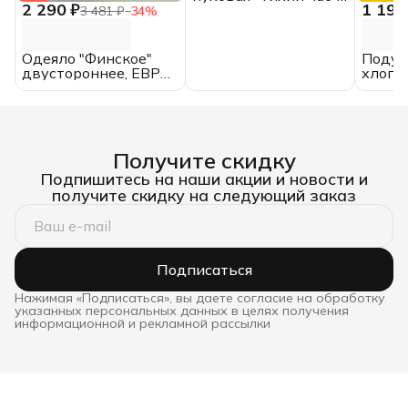
2 290 ₽
1 190
50х70 Belashoff
3 481 ₽
−
34
%
Одеяло "Финское"
Подуш
двустороннее, ЕВРО,
хлопок
всесезонное, хлопок
перка
Получите скидку
Подпишитесь на наши акции и новости и
получите скидку на следующий заказ
Подписаться
Нажимая «Подписаться», вы даете согласие на обработку
указанных персональных данных в целях получения
информационной и рекламной рассылки