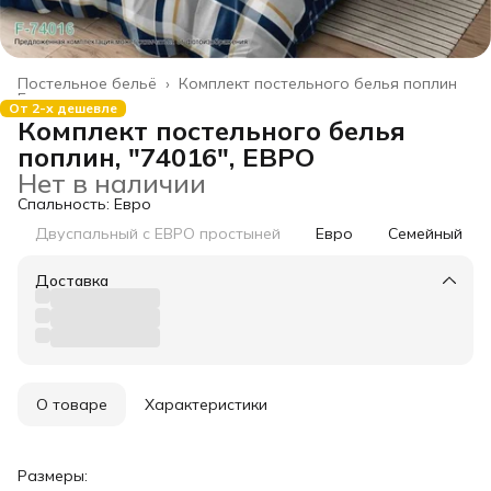
Постельное бельё
›
Комплект постельного белья поплин
Главная
›
От 2-х дешевле
Комплект постельного белья
поплин, "74016", ЕВРО
Нет в наличии
Спальность: Евро
Двуспальный с ЕВРО простыней
Евро
Семейный
Доставка
О товаре
Характеристики
Размеры: