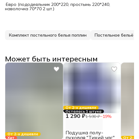
·Евро (пододеяльник 200*220, простынь 220*240,
наволочка 70*70 2 шт.)
Комплект постельного белья поплин
Постельное бельё
Может быть интересным
От 2-х дешевле
Осталась 1 штука
1 290 ₽
1 590 ₽
−
19
%
Подушка полу-
От 2-х дешевле
пуховая "Тихий час"
Хит
От 2-х 