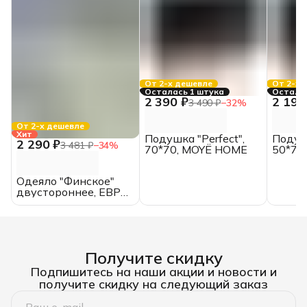
От 2-х дешевле
От 2-х 
Осталась 1 штука
Осталос
2 390 ₽
2 190
3 490 ₽
−
32
%
От 2-х дешевле
Хит
Подушка "Perfect",
Подушк
2 290 ₽
3 481 ₽
−
34
%
70*70, MOYЁ HOME
50*70
Одеяло "Финское"
двустороннее, ЕВРО,
всесезонное, хлопок
Получите скидку
Подпишитесь на наши акции и новости и
получите скидку на следующий заказ