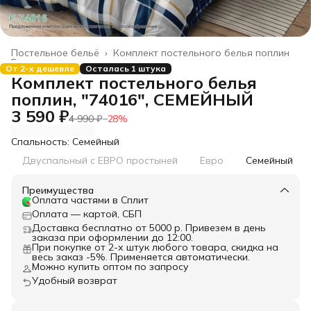
Постельное бельё
›
Комплект постельного белья поплин
Главная
›
От 2-х дешевле
Осталась 1 штука
Комплект постельного белья
поплин, "74016", СЕМЕЙНЫЙ
3 590 ₽
4 990 ₽
−
28
%
Спальность: Семейный
Двуспальный с ЕВРО простыней
Евро
Семейный
Преимущества
Оплата частями в Сплит
Оплата — картой, СБП
Доставка бесплатно от 5000 р. Привезем в день
заказа при оформлении до 12:00.
При покупке от 2-х штук любого товара, скидка на
весь заказ -5%. Применяется автоматически.
Можно купить оптом по запросу
Удобный возврат