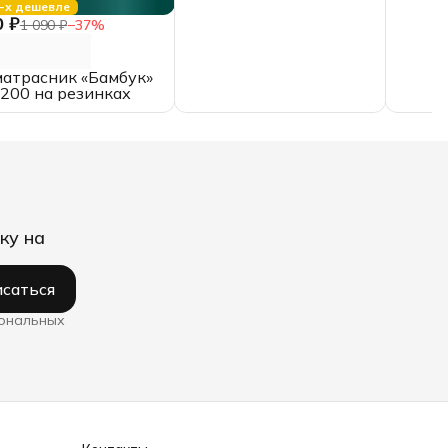
-х дешевле
0 ₽
1 090 ₽
−
37
%
атрасник «Бамбук»
200 на резинках
ку на
саться
сональных