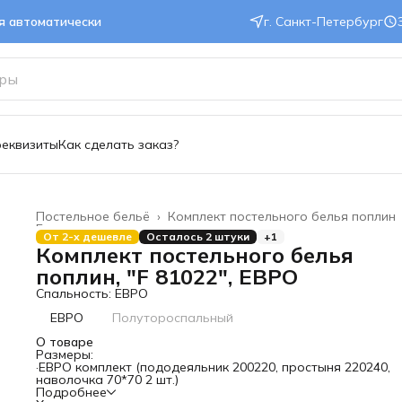
ся автоматически
г. Санкт-Петербург
реквизиты
Как сделать заказ?
Постельное бельё
›
Комплект постельного белья поплин
Главная
›
От 2-х дешевле
Осталось 2 штуки
+1
Комплект постельного белья
поплин, "F 81022", ЕВРО
Спальность: ЕВРО
ЕВРО
Полутороспальный
О товаре
Размеры:
·ЕВРО комплект (пододеяльник 200
220, простыня 220
240,
наволочка 70*70 2 шт.)
Подробнее