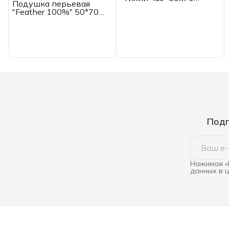
Подушка перьевая
Belashoff
"Feather 100%" 50*70
Belashoff, мелкое перо
водоплавающей птицы,
хлопок, ТИК
Подп
Нажимая «
данных в 