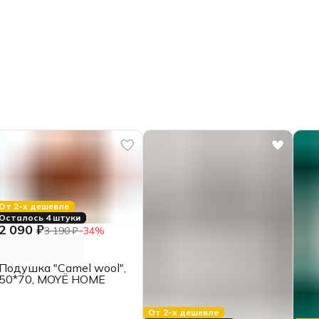
От 2-х дешевле
Осталось 4 штуки
2 090 ₽
3 190 ₽
−
34
%
Подушка "Camel wool",
50*70, MOYЁ HOME
От 2-х дешевле