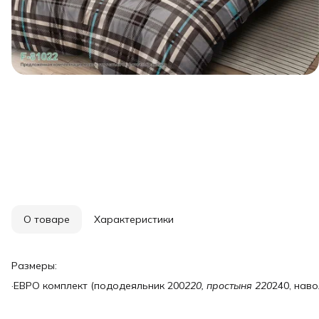
О товаре
Характеристики
Размеры:
·ЕВРО комплект (пододеяльник 200
220, простыня 220
240, наво