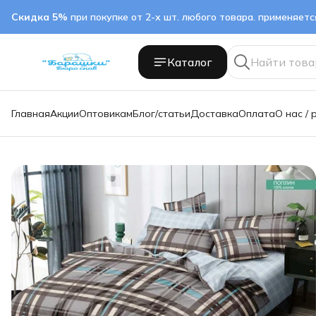
Скидка 5%
при покупке от 2-х шт. любого товара. применяет
Каталог
Главная
Акции
Оптовикам
Блог/статьи
Доставка
Оплата
О нас / 