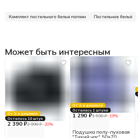
Комплект постельного белья поплин
Постельное бельё
Может быть интересным
От 2-х дешевле
Осталась 1 штука
От 2-х дешевле
1 290 ₽
1 590 ₽
−
19
%
Осталось 10 штук
2 390 ₽
2 990 ₽
−
20
%
Подушка полу-пуховая
"Тихий час" 50х70