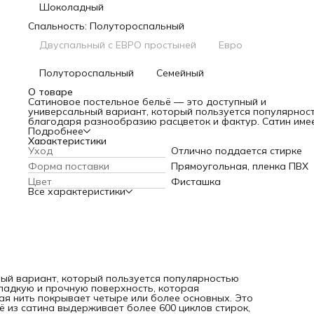
Шоколадный
Спальность: Полутороспальный
Двуспальный с ЕВРО простыней
Евро
Полутороспальный
Семейный
О товаре
Сатиновое постельное бельё — это доступный и
универсальный вариант, который пользуется популярнос
благодаря разнообразию расцветок и фактур. Сатин име
гладкую и прочную поверхность, которая достигается за 
Подробнее
особой схемы переплетения нитей: уточная нить покрыва
Характеристики
четыре или более основных. Это делает ткань износосто
Уход
Отлично поддается стирке
и долговечной. Постельное бельё из сатина выдерживает
Форма поставки
Прямоугольная, пленка ПВХ
более 600 циклов стирок, не теряя своей геометрии и не 
большой усадки. Кроме того, оно отлично дышит и погло
Цвет
Фисташка
влагу, а также является лёгким, мягким и практически не
Все характеристики
мнётся. Низкая теплопроводность сатина позволяет избе
перегрева в тёплую погоду. Для производства сатиновог
постельного белья используется только 100 % хлопок, чт
делает его гипоаллергенным и приятным на ощупь
ный вариант, который пользуется популярностью
ладкую и прочную поверхность, которая
ная нить покрывает четыре или более основных. Это
ё из сатина выдерживает более 600 циклов стирок,