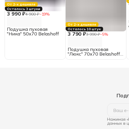
От 2-х дешевле
Осталось 3 штуки
3 990 ₽
4 900 ₽
−
19
%
От 2-х дешевле
Подушка пуховая
Осталось 10 штук
3 790 ₽
"Ника" 50х70 Belashoff
3 990 ₽
−
5
%
Подушка пуховая
"Люкс" 70х70 Belashoff
высокая
Подп
Нажимая «
данных в 