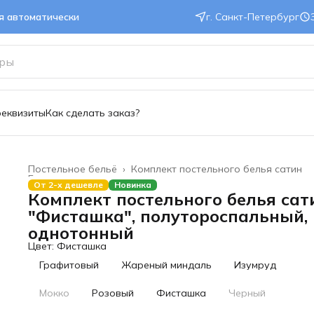
ся автоматически
г. Санкт-Петербург
реквизиты
Как сделать заказ?
Постельное бельё
›
Комплект постельного белья сатин
Главная
›
От 2-х дешевле
Новинка
Комплект постельного белья сат
"Фисташка", полутороспальный,
однотонный
Цвет: Фисташка
Графитовый
Жареный миндаль
Изумруд
Мокко
Розовый
Фисташка
Черный