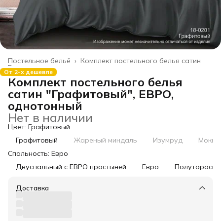
Постельное бельё
›
Комплект постельного белья сатин
Главная
›
От 2-х дешевле
Комплект постельного белья
сатин "Графитовый", ЕВРО,
однотонный
Нет в наличии
Цвет: Графитовый
Графитовый
Жареный миндаль
Изумруд
Мокко
Спальность: Евро
Двуспальный с ЕВРО простыней
Евро
Полутороспа
Доставка