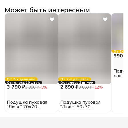
Может быть интересным
От 2-х 
990 ₽
Подуш
хлопок
От 2-х дешевле
От 2-х дешевле
перка
Осталось 10 штук
Осталось 2 штуки
3 790 ₽
2 690 ₽
3 990 ₽
−
5
%
3 060 ₽
−
12
%
Подушка пуховая
Подушка пуховая
"Люкс" 70х70
"Люкс" 50х70
Belashoff высокая
Belashoff высокая