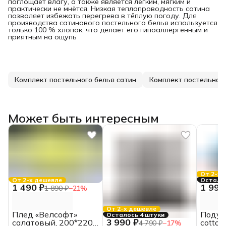
поглощает влагу, а также является лёгким, мягким и
практически не мнётся. Низкая теплопроводность сатина
позволяет избежать перегрева в тёплую погоду. Для
производства сатинового постельного белья используется
только 100 % хлопок, что делает его гипоаллергенным и
приятным на ощупь
Комплект постельного белья сатин
Может быть интересным
От 2-х 
От 2-х дешевле
Осталос
1 490 ₽
1 990
1 890 ₽
−
21
%
От 2-х дешевле
Плед «Велсофт»
Подуш
Осталось 4 штуки
3 990 ₽
салатовый, 200*220,
cotton
4 790 ₽
−
17
%