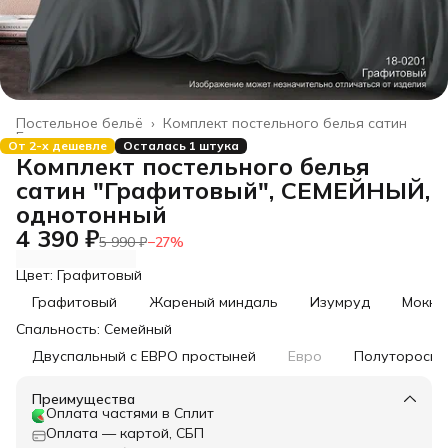
Постельное бельё
›
Комплект постельного белья сатин
Главная
›
От 2-х дешевле
Осталась 1 штука
Комплект постельного белья
сатин "Графитовый", СЕМЕЙНЫЙ,
однотонный
4 390 ₽
5 990 ₽
−
27
%
Цвет: Графитовый
Графитовый
Жареный миндаль
Изумруд
Мокко
Спальность: Семейный
Двуспальный с ЕВРО простыней
Евро
Полутороспа
Преимущества
Оплата частями в Сплит
Оплата — картой, СБП