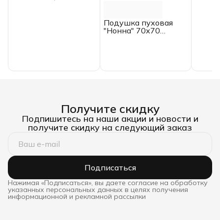
ЕВРО
HOME
Подушка пуховая
"Нонна" 70х70
Belashoff, высокая,
хлопок, сатин
Получите скидку
Подпишитесь на наши акции и новости и
получите скидку на следующий заказ
Подписаться
Нажимая «Подписаться», вы даете согласие на обработку
указанных персональных данных в целях получения
информационной и рекламной рассылки